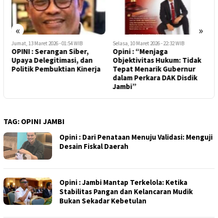
«
»
Jumat, 13 Maret 2026 - 01:54 WIB
Selasa, 10 Maret 2026 - 22:32 WIB
S
OPINI : Serangan Siber,
Opini : “Menjaga
O
s
Upaya Delegitimasi, dan
Objektivitas Hukum: Tidak
I
Politik Pembuktian Kinerja
Tepat Menarik Gubernur
T
dalam Perkara DAK Disdik
B
Jambi”
TAG:
OPINI JAMBI
Opini : Dari Penataan Menuju Validasi: Menguji
Desain Fiskal Daerah
Opini : Jambi Mantap Terkelola: Ketika
Stabilitas Pangan dan Kelancaran Mudik
Bukan Sekadar Kebetulan