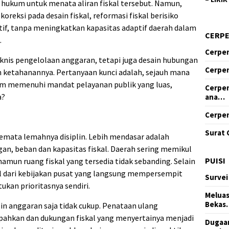
hukum untuk menata aliran fiskal tersebut. Namun,
oreksi pada desain fiskal, reformasi fiskal berisiko
tif, tanpa meningkatkan kapasitas adaptif daerah dalam
CERP
.
Cerpen
knis pengelolaan anggaran, tetapi juga desain hubungan
Cerpen
dan ketahanannya. Pertanyaan kunci adalah, sejauh mana
am memenuhi mandat pelayanan publik yang luas,
Cerpen
a?
ana…
Cerpen
Surat 
emata lemahnya disiplin. Lebih mendasar adalah
n, beban dan kapasitas fiskal. Daerah sering memikul
PUISI
amun ruang fiskal yang tersedia tidak sebanding. Selain
ul dari kebijakan pusat yang langsung mempersempit
Survei
kan prioritasnya sendiri.
Meluas
Bekas
in anggaran saja tidak cukup. Penataan ulang
mpahkan dan dukungan fiskal yang menyertainya menjadi
Dugaan