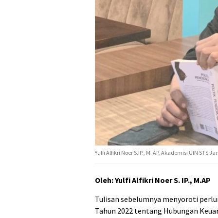
Yulfi Alfikri Noer S.IP., M. AP, Akademisi UIN STS Jam
Oleh: Yulfi Alfikri Noer S. IP., M.AP
Tulisan sebelumnya menyoroti perlu
Tahun 2022 tentang Hubungan Keuan