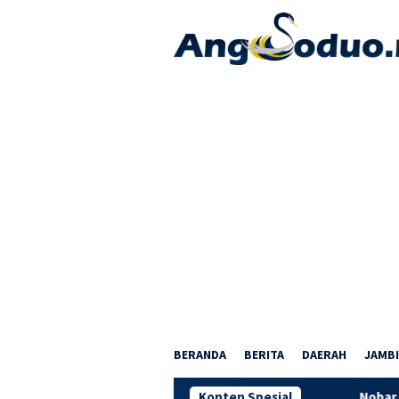
Loncat
ke
konten
BERANDA
BERITA
DAERAH
JAMBI
Konten Spesial
Nobar Piala Dunia 2026 di 