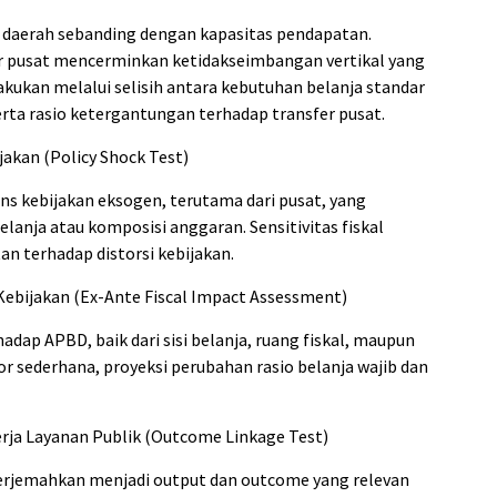
 daerah sebanding dengan kapasitas pendapatan.
r pusat mencerminkan ketidakseimbangan vertikal yang
akukan melalui selisih antara kebutuhan belanja standar
erta rasio ketergantungan terhadap transfer pusat.
akan (Policy Shock Test)
 kebijakan eksogen, terutama dari pusat, yang
lanja atau komposisi anggaran. Sensitivitas fiskal
an terhadap distorsi kebijakan.
Kebijakan (Ex-Ante Fiscal Impact Assessment)
dap APBD, baik dari sisi belanja, ruang fiskal, maupun
r sederhana, proyeksi perubahan rasio belanja wajib dan
rja Layanan Publik (Outcome Linkage Test)
erjemahkan menjadi output dan outcome yang relevan