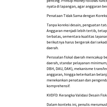
penting. Prinsip money follows func
nyata di lapangan, agar anggaran be
Penataan Tidak Sama dengan Koreks
Tanpa koreksi desain, penguatan ta
Anggaran menjadi lebih tertib, tetapi
terbatas, sementara kualitas layanan
berikutnya harus bergerak dari sekad
daerah.
Persoalan fiskal daerah mencakup b
daerah, standar pelayanan minimum,
DBH, DAU, DAK), mekanisme transfer, 
anggaran, hingga keterkaitan belanj
menekankan penataan dan pengendali
komprehensif.
KVDFD: Kerangka Validasi Desain Fis
Dalam konteks ini, penulis merumusk