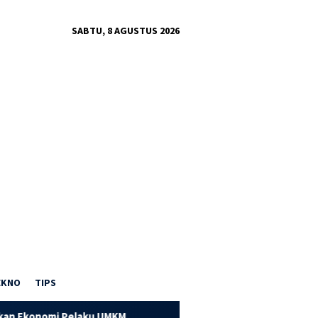
SABTU, 8 AGUSTUS 2026
EKNO
TIPS
UMKM
Dorong Kapasitas UMKM Pandai Besi, PTPN IV Regiona