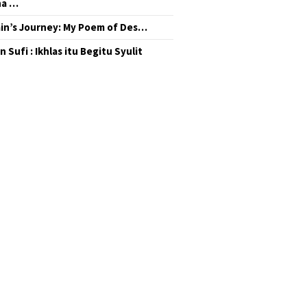
na …
in’s Journey: My Poem of Des…
 Sufi : Ikhlas itu Begitu Syulit