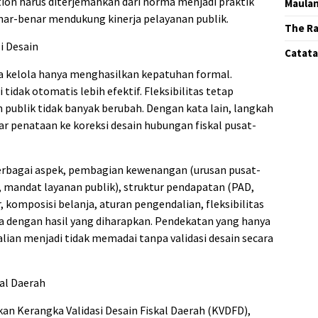
tion harus diterjemahkan dari norma menjadi praktik
Maula
nar-benar mendukung kinerja pelayanan publik.
The Ra
i Desain
Catatan
ta kelola hanya menghasilkan kepatuhan formal.
 tidak otomatis lebih efektif. Fleksibilitas tetap
 publik tidak banyak berubah. Dengan kata lain, langkah
ar penataan ke koreksi desain hubungan fiskal pusat-
erbagai aspek, pembagian kewenangan (urusan pusat-
 mandat layanan publik), struktur pendapatan (PAD,
komposisi belanja, aturan pengendalian, fleksibilitas
a dengan hasil yang diharapkan. Pendekatan yang hanya
an menjadi tidak memadai tanpa validasi desain secara
kal Daerah
an Kerangka Validasi Desain Fiskal Daerah (KVDFD),