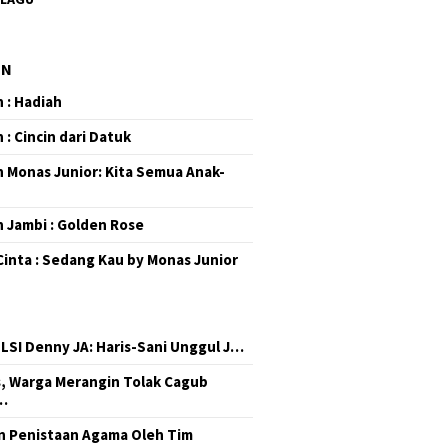
EN
 : Hadiah
 : Cincin dari Datuk
 Monas Junior: Kita Semua Anak-
 Jambi : Golden Rose
Cinta : Sedang Kau by Monas Junior
 LSI Denny JA: Haris-Sani Unggul J…
, Warga Merangin Tolak Cagub
…
 Penistaan Agama Oleh Tim