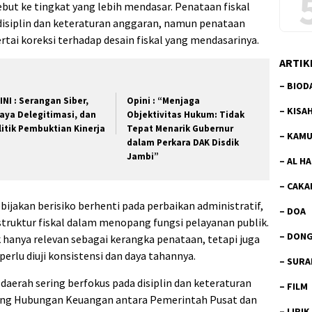
but ke tingkat yang lebih mendasar. Penataan fiskal
siplin dan keteraturan anggaran, namun penataan
ertai koreksi terhadap desain fiskal yang mendasarinya.
ARTIK
–
BIOD
INI : Serangan Siber,
Opini : “Menjaga
–
KISA
aya Delegitimasi, dan
Objektivitas Hukum: Tidak
litik Pembuktian Kinerja
Tepat Menarik Gubernur
–
KAMU
dalam Perkara DAK Disdik
Jambi”
–
AL H
–
CAKA
ebijakan berisiko berhenti pada perbaikan administratif,
–
DOA
truktur fiskal dalam menopang fungsi pelayanan publik.
–
DON
 hanya relevan sebagai kerangka penataan, tetapi juga
perlu diuji konsistensi dan daya tahannya.
–
SURA
daerah sering berfokus pada disiplin dan keteraturan
–
FILM
tang Hubungan Keuangan antara Pemerintah Pusat dan
–
LIRIK