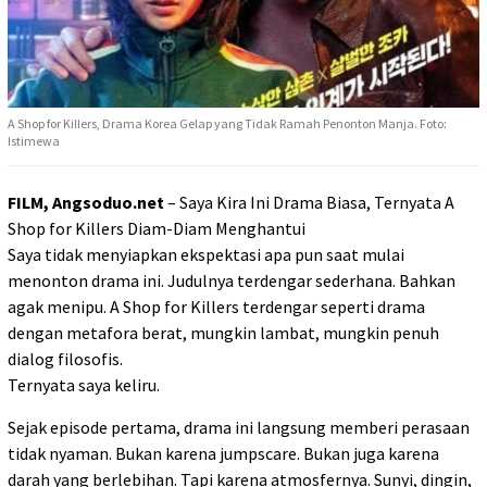
A Shop for Killers, Drama Korea Gelap yang Tidak Ramah Penonton Manja. Foto:
Istimewa
FILM, Angsoduo.net
– Saya Kira Ini Drama Biasa, Ternyata A
Shop for Killers Diam-Diam Menghantui
Saya tidak menyiapkan ekspektasi apa pun saat mulai
menonton drama ini. Judulnya terdengar sederhana. Bahkan
agak menipu. A Shop for Killers terdengar seperti drama
dengan metafora berat, mungkin lambat, mungkin penuh
dialog filosofis.
Ternyata saya keliru.
Sejak episode pertama, drama ini langsung memberi perasaan
tidak nyaman. Bukan karena jumpscare. Bukan juga karena
darah yang berlebihan. Tapi karena atmosfernya. Sunyi, dingin,