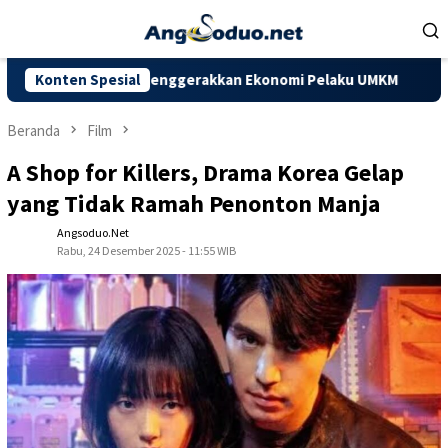
Loncat
ke
konten
n Mampu Menggerakkan Ekonomi Pelaku UMKM
Konten Spesial
Dorong Kapasi
Beranda
Film
A Shop for Killers, Drama Korea Gelap
yang Tidak Ramah Penonton Manja
Angsoduo.net
Rabu, 24 Desember 2025 - 11:55 WIB