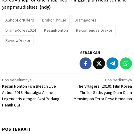
yang mau diakses.
(ndy)
AShopForKillers
DrakorThriller
DramaKorea
DramaKorea2024
KesanNonton
RekomendasiDrakor
ReviewDrakor
SEBARKAN
Navigasi
Pos sebelumnya
Pos berikutnya
Kesan Nonton Film Bleach Live
The Villagers (2018): Film Korea
pos
Action 2018: Nostalgia Anime
Thriller Sadis yang Diam-Diam
Legendaris dengan Aksi Pedang
Menyimpan Teror Desa Kematian
Penuh CGI
POS TERKAIT