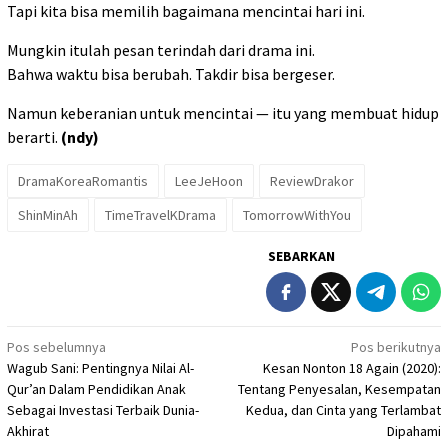
Tapi kita bisa memilih bagaimana mencintai hari ini.
Mungkin itulah pesan terindah dari drama ini.
Bahwa waktu bisa berubah. Takdir bisa bergeser.
Namun keberanian untuk mencintai — itu yang membuat hidup
berarti.
(ndy)
DramaKoreaRomantis
LeeJeHoon
ReviewDrakor
ShinMinAh
TimeTravelKDrama
TomorrowWithYou
SEBARKAN
Navigasi
Pos sebelumnya
Pos berikutnya
Wagub Sani: Pentingnya Nilai Al-
Kesan Nonton 18 Again (2020):
pos
Qur’an Dalam Pendidikan Anak
Tentang Penyesalan, Kesempatan
Sebagai Investasi Terbaik Dunia-
Kedua, dan Cinta yang Terlambat
Akhirat
Dipahami