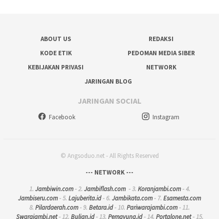
ABOUT US
REDAKSI
KODE ETIK
PEDOMAN MEDIA SIBER
KEBIJAKAN PRIVASI
NETWORK
JARINGAN BLOG
JARINGAN SOCIAL
Facebook
Instagram
© Angsoduo.net - All Rights Reserved
--- NETWORK ---
1.
Jambiwin.com
- 2.
Jambiflash.com
- 3.
Koranjambi.com
- 4.
Jambiseru.com
- 5.
Lajuberita.id
- 6.
Jambikata.com
- 7.
Esamesta.com
8.
Pilardaerah.com
- 9.
Betara.id
- 10.
Pariwarajambi.com
- 11.
Swarajambi.net
- 12.
Bulian.id
- 13.
Pemayung.id
- 14.
Portalone.net
- 15.