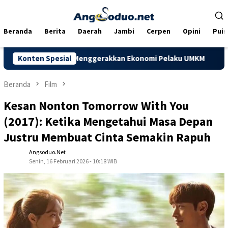
Loncat
ke
konten
Beranda
Berita
Daerah
Jambi
Cerpen
Opini
Puis
n Mampu Menggerakkan Ekonomi Pelaku UMKM
Konten Spesial
Dorong Kapasi
Beranda
Film
Kesan Nonton Tomorrow With You
(2017): Ketika Mengetahui Masa Depan
Justru Membuat Cinta Semakin Rapuh
Angsoduo.net
Senin, 16 Februari 2026 - 10:18 WIB