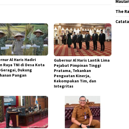
Maula
The Ra
Catatan
rnur Al Haris Hadiri
Gubernur Al Haris Lantik Lima
n Raya TNI di Desa Kota
Pejabat Pimpinan Tinggi
 Geragai, Dukung
Pratama, Tekankan
hanan Pangan
Penguatan Kinerja,
Kekompakan Tim, dan
Integritas