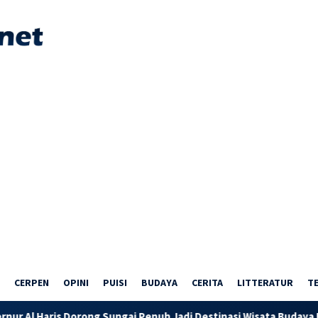
CERPEN
OPINI
PUISI
BUDAYA
CERITA
LITTERATUR
T
rong Sungai Penuh Jadi Destinasi Wisata Budaya Unggulan