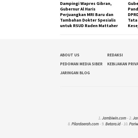
Dampingi Wapres Gibran,
Gube
Gubernur Al Haris
Pand
Perjuangkan MRI Baru dan
DPRD
Tambahan Dokter Spesialis
Tata
untuk RSUD Raden Mattaher
Kese
ABOUT US
REDAKSI
PEDOMAN MEDIA SIBER
KEBIJAKAN PRIV
JARINGAN BLOG
1.
Jambiwin.com
- 2.
Ja
8.
Pilardaerah.com
- 9.
Betara.id
- 10.
Pari