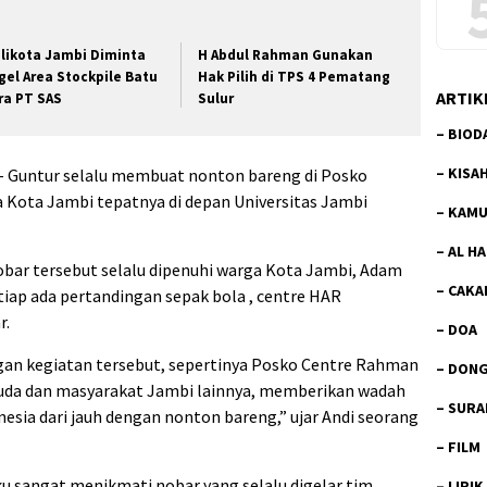
likota Jambi Diminta
H Abdul Rahman Gunakan
gel Area Stockpile Batu
Hak Pilih di TPS 4 Pematang
ARTIK
ra PT SAS
Sulur
–
BIOD
–
KISA
– Guntur selalu membuat nonton bareng di Posko
ra Kota Jambi tepatnya di depan Universitas Jambi
–
KAMU
–
AL H
obar tersebut selalu dipenuhi warga Kota Jambi, Adam
–
CAKA
iap ada pertandingan sepak bola , centre HAR
r.
–
DOA
an kegiatan tersebut, sepertinya Posko Centre Rahman
–
DON
muda dan masyarakat Jambi lainnya, memberikan wadah
–
SURA
sia dari jauh dengan nonton bareng,” ujar Andi seorang
–
FILM
u sangat menikmati nobar yang selalu digelar tim
–
LIRIK