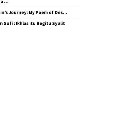
na …
in’s Journey: My Poem of Des…
 Sufi : Ikhlas itu Begitu Syulit