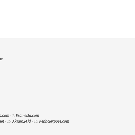
am
a.com
- 7.
Esamesta.com
net
- 15.
Aksara24.id
- 16.
Kerinciexpose.com