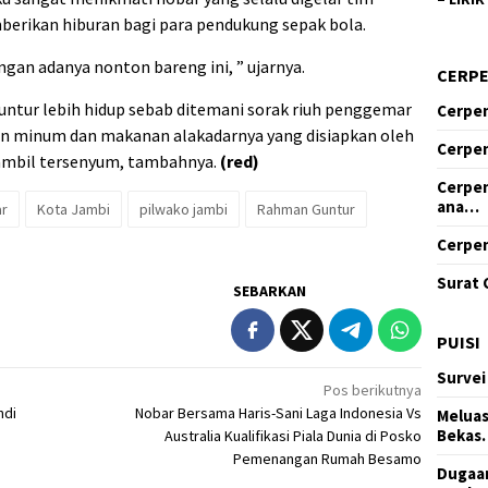
erikan hiburan bagi para pendukung sepak bola.
ngan adanya nonton bareng ini, ” ujarnya.
CERP
ntur lebih hidup sebab ditemani sorak riuh penggemar
Cerpen
an minum dan makanan alakadarnya yang disiapkan oleh
Cerpen
sambil tersenyum, tambahnya.
(red)
Cerpen
ana…
ar
Kota Jambi
pilwako jambi
Rahman Guntur
Cerpen
Surat 
SEBARKAN
PUISI
Survei
Pos berikutnya
ndi
Nobar Bersama Haris-Sani Laga Indonesia Vs
Meluas
Bekas
Australia Kualifikasi Piala Dunia di Posko
Pemenangan Rumah Besamo
Dugaan