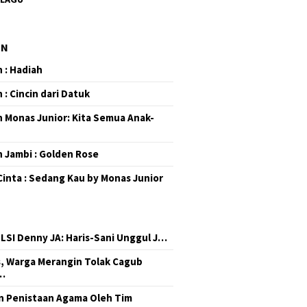
EN
 : Hadiah
 : Cincin dari Datuk
 Monas Junior: Kita Semua Anak-
 Jambi : Golden Rose
Cinta : Sedang Kau by Monas Junior
 LSI Denny JA: Haris-Sani Unggul J…
, Warga Merangin Tolak Cagub
…
 Penistaan Agama Oleh Tim