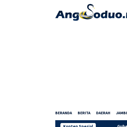
Loncat
ke
konten
BERANDA
BERITA
DAERAH
JAMBI
Konten Spesial
Gubernur Al Haris Do