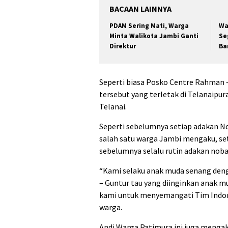
BACAAN LAINNYA
PDAM Sering Mati, Warga
Wa
Minta Walikota Jambi Ganti
Se
Direktur
Ba
Seperti biasa Posko Centre Rahman 
tersebut yang terletak di Telanaipu
Telanai.
Seperti sebelumnya setiap adakan N
salah satu warga Jambi mengaku, set
sebelumnya selalu rutin adakan noba
“Kami selaku anak muda senang deng
– Guntur tau yang diinginkan anak 
kami untuk menyemangati Tim Indone
warga.
Andi Warga Patimura ini juga mengak