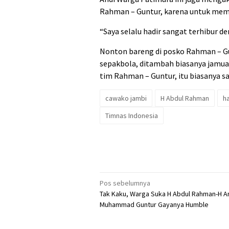
Rahman – Guntur, karena untuk memb
“Saya selalu hadir sangat terhibur de
Nonton bareng di posko Rahman – Gu
sepakbola, ditambah biasanya jamu
tim Rahman – Guntur, itu biasanya 
cawako jambi
H Abdul Rahman
h
Timnas Indonesia
Navigasi
Pos sebelumnya
Tak Kaku, Warga Suka H Abdul Rahman-H A
pos
Muhammad Guntur Gayanya Humble