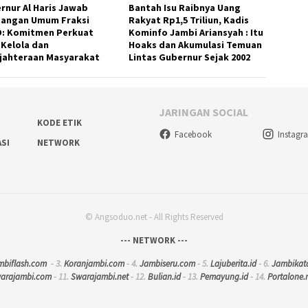
rnur Al Haris Jawab
Bantah Isu Raibnya Uang
angan Umum Fraksi
Rakyat Rp1,5 Triliun, Kadis
: Komitmen Perkuat
Kominfo Jambi Ariansyah : Itu
 Kelola dan
Hoaks dan Akumulasi Temuan
jahteraan Masyarakat
Lintas Gubernur Sejak 2002
JARINGAN SOCIAL
KODE ETIK
Facebook
Instagr
ASI
NETWORK
© Angsoduo.net - All Rights Reserved
--- NETWORK ---
mbiflash.com
- 3.
Koranjambi.com
- 4.
Jambiseru.com
- 5.
Lajuberita.id
- 6.
Jambikat
warajambi.com
- 11.
Swarajambi.net
- 12.
Bulian.id
- 13.
Pemayung.id
- 14.
Portalone.