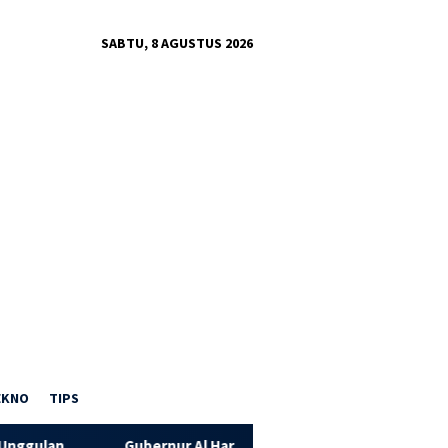
SABTU, 8 AGUSTUS 2026
EKNO
TIPS
Gubernur Al Haris Hadiri Panen Raya TNI di Desa Kota Baru Ge