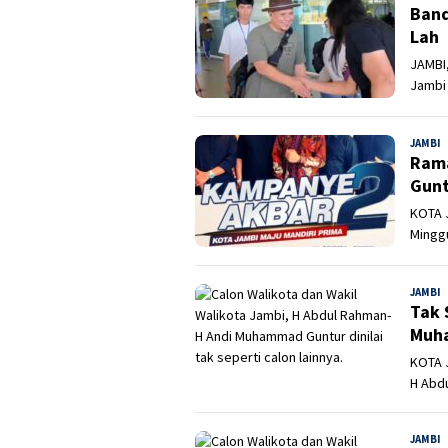
Band
Lah
JAMBI,
Jambi 
JAMBI
A
Rama
Gunt
KOTA J
Minggu
JAMBI
A
Tak 
Muh
KOTA J
H Abd
JAMBI
A