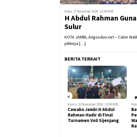
Rabu, 27 November 2024 - 13:44 WIB
H Abdul Rahman Gunak
Sulur
KOTA JAMBI, Angsoduo.net – Calon Wal
pilihnya […]
BERITA TERKAIT
«
Kamis, 21 November 2024 - 21:52 WIB
Kamis, 21 November 2024 - 12:04 WIB
Rabu, 
Paslon Cawako-Cawawako
Cawako Jambi H Abdul
Baw
H Abdul Rahman-Andi M
Rahman Hadir di Final
Pel
Guntur Dekat dengan
Turnamen Voli Sijenjang
Wali
Warga Keturunan Tionghoa
Rah
Jambi