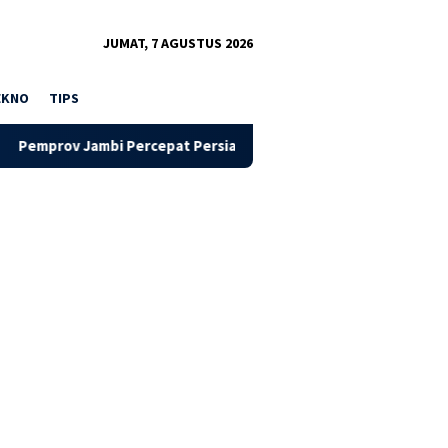
JUMAT, 7 AGUSTUS 2026
EKNO
TIPS
pat Persiapan Pembangunan Jalan Tol Jambi–Rengat Fase I, Gube