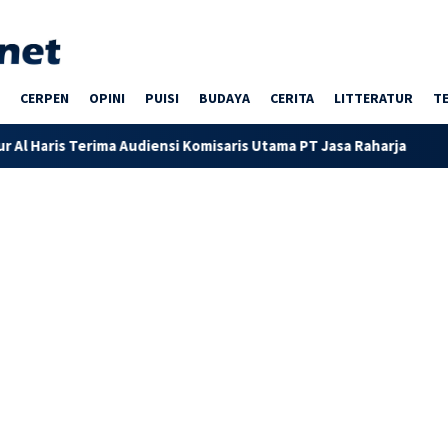
CERPEN
OPINI
PUISI
BUDAYA
CERITA
LITTERATUR
T
nsi Komisaris Utama PT Jasa Raharja
Pemprov Jambi Perce