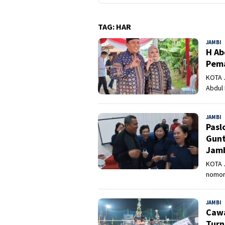
TAG:
HAR
JAMBI
A
H Ab
Pema
KOTA J
Abdul
JAMBI
A
Pasl
Gunt
Jam
KOTA J
nomor 
JAMBI
A
Cawa
Turn