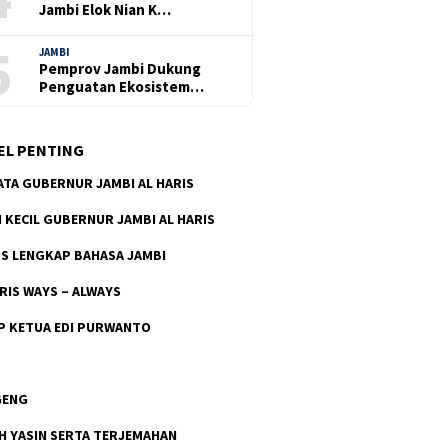
Jambi Elok Nian K…
5
JAMBI
Pemprov Jambi Dukung
Penguatan Ekosistem…
EL PENTING
ATA GUBERNUR JAMBI AL HARIS
H KECIL GUBERNUR JAMBI AL HARIS
S LENGKAP BAHASA JAMBI
ARIS WAYS – ALWAYS
P KETUA EDI PURWANTO
Minggu, 17 November 
vember 2024 - 14:47 WIB
Minggu, 17 November 2024 - 14:22 WIB
Tak Seperti C
i Reborn Siap
Ramaikan Siang Ini, Konser
Abdul Rahman
an Kampanye HAR-
Band Padi Bersama HAR-
Muhammad Gu
Guntur di Gor Kota Baru
GENG
Omon-omon
Jambi
H YASIN SERTA TERJEMAHAN