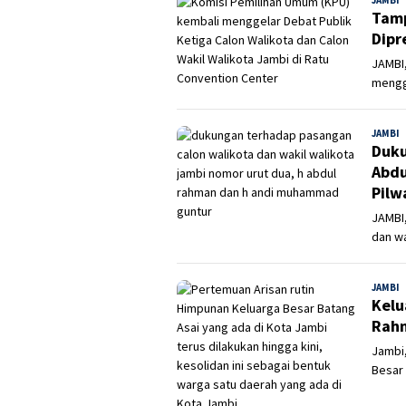
Tamp
Dipr
JAMBI
mengge
JAMBI
A
Duku
Abdu
Pilw
JAMBI
dan wa
JAMBI
A
Kelu
Rahm
Jambi
Besar 