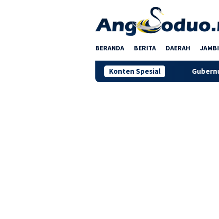
Loncat
ke
konten
BERANDA
BERITA
DAERAH
JAMBI
Konten Spesial
Gubernur Al Haris Terima Audie