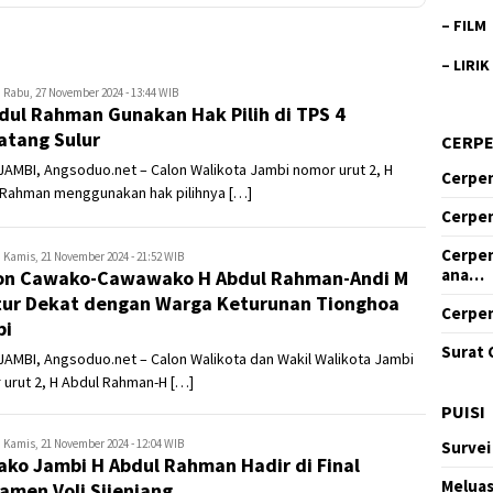
–
FILM
–
LIRIK
ngsoduo.net
Rabu, 27 November 2024 - 13:44 WIB
dul Rahman Gunakan Hak Pilih di TPS 4
tang Sulur
CERP
AMBI, Angsoduo.net – Calon Walikota Jambi nomor urut 2, H
Cerpen
 Rahman menggunakan hak pilihnya […]
Cerpen
Cerpen
ngsoduo.net
Kamis, 21 November 2024 - 21:52 WIB
ana…
on Cawako-Cawawako H Abdul Rahman-Andi M
ur Dekat dengan Warga Keturunan Tionghoa
Cerpen
bi
Surat 
AMBI, Angsoduo.net – Calon Walikota dan Wakil Walikota Jambi
urut 2, H Abdul Rahman-H […]
PUISI
ngsoduo.net
Kamis, 21 November 2024 - 12:04 WIB
Survei
ko Jambi H Abdul Rahman Hadir di Final
Meluas
amen Voli Sijenjang