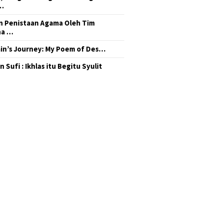
…
 Penistaan Agama Oleh Tim
na …
in’s Journey: My Poem of Des…
 Sufi : Ikhlas itu Begitu Syulit