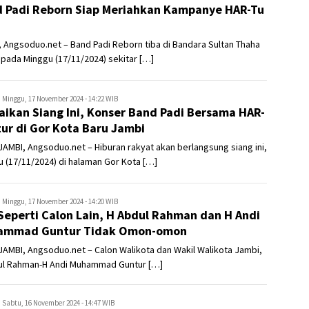
 Padi Reborn Siap Meriahkan Kampanye HAR-Tu
 Angsoduo.net – Band Padi Reborn tiba di Bandara Sultan Thaha
pada Minggu (17/11/2024) sekitar […]
ngsoduo.net
Minggu, 17 November 2024 - 14:22 WIB
ikan Siang Ini, Konser Band Padi Bersama HAR-
ur di Gor Kota Baru Jambi
AMBI, Angsoduo.net – Hiburan rakyat akan berlangsung siang ini,
 (17/11/2024) di halaman Gor Kota […]
ngsoduo.net
Minggu, 17 November 2024 - 14:20 WIB
Seperti Calon Lain, H Abdul Rahman dan H Andi
ammad Guntur Tidak Omon-omon
AMBI, Angsoduo.net – Calon Walikota dan Wakil Walikota Jambi,
ul Rahman-H Andi Muhammad Guntur […]
ngsoduo.net
Sabtu, 16 November 2024 - 14:47 WIB