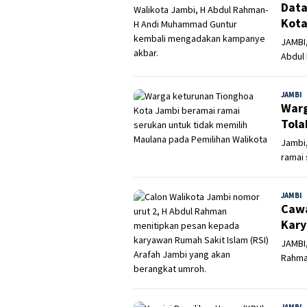
Data
Kota
JAMBI,
Abdul
JAMBI
A
Warg
Tola
Jambi
ramai 
JAMBI
A
Cawa
Kary
JAMBI,
Rahma
JAMBI
A