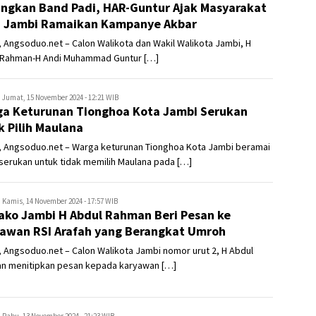
ngkan Band Padi, HAR-Guntur Ajak Masyarakat
 Jambi Ramaikan Kampanye Akbar
 Angsoduo.net – Calon Walikota dan Wakil Walikota Jambi, H
 Rahman-H Andi Muhammad Guntur […]
ngsoduo.net
Jumat, 15 November 2024 - 12:21 WIB
a Keturunan Tionghoa Kota Jambi Serukan
k Pilih Maulana
, Angsoduo.net – Warga keturunan Tionghoa Kota Jambi beramai
serukan untuk tidak memilih Maulana pada […]
ngsoduo.net
Kamis, 14 November 2024 - 17:57 WIB
ko Jambi H Abdul Rahman Beri Pesan ke
awan RSI Arafah yang Berangkat Umroh
 Angsoduo.net – Calon Walikota Jambi nomor urut 2, H Abdul
n menitipkan pesan kepada karyawan […]
ngsoduo.net
Rabu, 13 November 2024 - 21:23 WIB