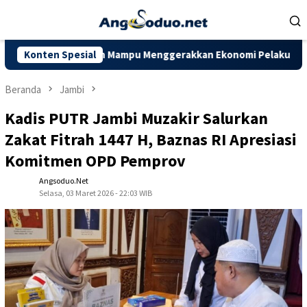
Loncat
ke
konten
i Diharapkan Mampu Menggerakkan Ekonomi Pelaku UMKM
Konten Spesial
D
Beranda
Jambi
Kadis PUTR Jambi Muzakir Salurkan
Zakat Fitrah 1447 H, Baznas RI Apresiasi
Komitmen OPD Pemprov
Angsoduo.net
Selasa, 03 Maret 2026 - 22:03 WIB