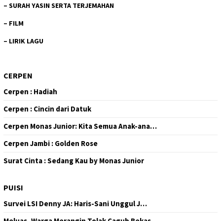
–
SURAH YASIN SERTA TERJEMAHAN
–
FILM
–
LIRIK LAGU
CERPEN
Cerpen : Hadiah
Cerpen : Cincin dari Datuk
Cerpen Monas Junior: Kita Semua Anak-ana…
Cerpen Jambi : Golden Rose
Surat Cinta : Sedang Kau by Monas Junior
PUISI
Survei LSI Denny JA: Haris-Sani Unggul J…
Meluas, Warga Merangin Tolak Cagub Bekas…