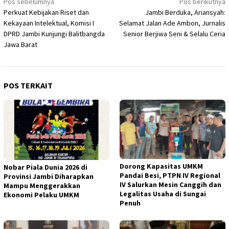
Navigasi
Pos sebelumnya
Pos berikutnya
Perkuat Kebijakan Riset dan
Jambi Berduka, Ariansyah:
pos
Kekayaan Intelektual, Komisi I
Selamat Jalan Ade Ambon, Jurnalis
DPRD Jambi Kunjungi Balitbangda
Senior Berjiwa Seni & Selalu Ceria
Jawa Barat
POS TERKAIT
Dorong Kapasitas UMKM
Nobar Piala Dunia 2026 di
Pandai Besi, PTPN IV Regional
Provinsi Jambi Diharapkan
IV Salurkan Mesin Canggih dan
Mampu Menggerakkan
Legalitas Usaha di Sungai
Ekonomi Pelaku UMKM
Penuh