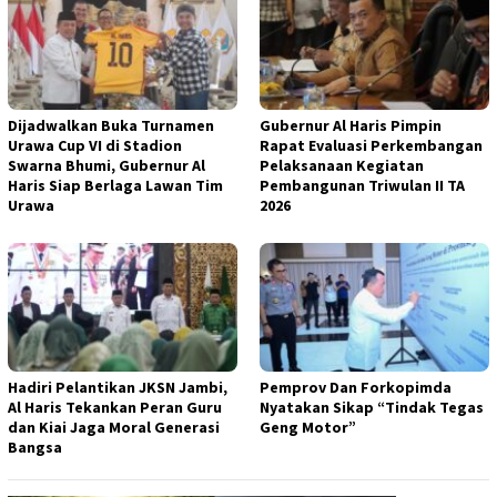
Dijadwalkan Buka Turnamen
Gubernur Al Haris Pimpin
Urawa Cup VI di Stadion
Rapat Evaluasi Perkembangan
Swarna Bhumi, Gubernur Al
Pelaksanaan Kegiatan
Haris Siap Berlaga Lawan Tim
Pembangunan Triwulan II TA
Urawa
2026
Hadiri Pelantikan JKSN Jambi,
Pemprov Dan Forkopimda
Al Haris Tekankan Peran Guru
Nyatakan Sikap “Tindak Tegas
dan Kiai Jaga Moral Generasi
Geng Motor”
Bangsa