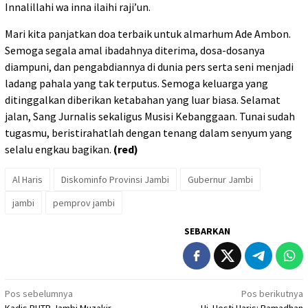
Innalillahi wa inna ilaihi raji’un.
Mari kita panjatkan doa terbaik untuk almarhum Ade Ambon.
Semoga segala amal ibadahnya diterima, dosa-dosanya
diampuni, dan pengabdiannya di dunia pers serta seni menjadi
ladang pahala yang tak terputus. Semoga keluarga yang
ditinggalkan diberikan ketabahan yang luar biasa. Selamat
jalan, Sang Jurnalis sekaligus Musisi Kebanggaan. Tunai sudah
tugasmu, beristirahatlah dengan tenang dalam senyum yang
selalu engkau bagikan.
(red)
Al Haris
Diskominfo Provinsi Jambi
Gubernur Jambi
jambi
pemprov jambi
SEBARKAN
Navigasi
Pos sebelumnya
Pos berikutnya
Kadis PUTR Jambi Muzakir
Hj. Hesti Haris: Ramadhan