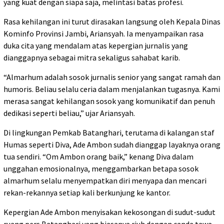
yang kuat dengan siapa saja, melintasi batas profesi.
Rasa kehilangan ini turut dirasakan langsung oleh Kepala Dinas
Kominfo Provinsi Jambi, Ariansyah. Ia menyampaikan rasa
duka cita yang mendalam atas kepergian jurnalis yang
dianggapnya sebagai mitra sekaligus sahabat karib.
“Almarhum adalah sosok jurnalis senior yang sangat ramah dan
humoris. Beliau selalu ceria dalam menjalankan tugasnya. Kami
merasa sangat kehilangan sosok yang komunikatif dan penuh
dedikasi seperti beliau,” ujar Ariansyah.
Di lingkungan Pemkab Batanghari, terutama di kalangan staf
Humas seperti Diva, Ade Ambon sudah dianggap layaknya orang
tua sendiri. “Om Ambon orang baik,” kenang Diva dalam
unggahan emosionalnya, menggambarkan betapa sosok
almarhum selalu menyempatkan diri menyapa dan mencari
rekan-rekannya setiap kali berkunjung ke kantor.
Kepergian Ade Ambon menyisakan kekosongan di sudut-sudut
ruang pers Batanghari yang biasanya riuh dengan canda tawa