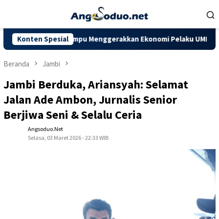
Loncat
ke
konten
harapkan Mampu Menggerakkan Ekonomi Pelaku UMKM
Konten Spesial
Doron
Beranda
Jambi
Jambi Berduka, Ariansyah: Selamat
Jalan Ade Ambon, Jurnalis Senior
Berjiwa Seni & Selalu Ceria
Angsoduo.net
Selasa, 03 Maret 2026 - 22:33 WIB