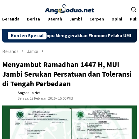
Loncat
ke
konten
Beranda
Berita
Daerah
Jambi
Cerpen
Opini
Puis
harapkan Mampu Menggerakkan Ekonomi Pelaku UMKM
Konten Spesial
Doron
Beranda
Jambi
Menyambut Ramadhan 1447 H, MUI
Jambi Serukan Persatuan dan Toleransi
di Tengah Perbedaan
Angsoduo.net
Selasa, 17 Februari 2026 - 15:00 WIB