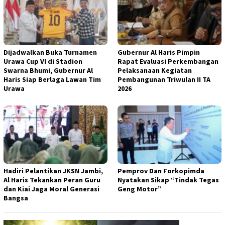
Dijadwalkan Buka Turnamen
Gubernur Al Haris Pimpin
Urawa Cup VI di Stadion
Rapat Evaluasi Perkembangan
Swarna Bhumi, Gubernur Al
Pelaksanaan Kegiatan
Haris Siap Berlaga Lawan Tim
Pembangunan Triwulan II TA
Urawa
2026
Hadiri Pelantikan JKSN Jambi,
Pemprov Dan Forkopimda
Al Haris Tekankan Peran Guru
Nyatakan Sikap “Tindak Tegas
dan Kiai Jaga Moral Generasi
Geng Motor”
Bangsa