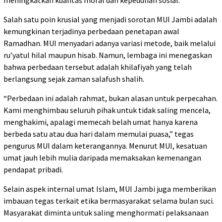
meningkatkan kualitas moral dan kepedulian sosial.
Salah satu poin krusial yang menjadi sorotan MUI Jambi adalah
kemungkinan terjadinya perbedaan penetapan awal
Ramadhan. MUI menyadari adanya variasi metode, baik melalui
ru’yatul hilal maupun hisab. Namun, lembaga ini menegaskan
bahwa perbedaan tersebut adalah khilafiyah yang telah
berlangsung sejak zaman salafush shalih.
“Perbedaan ini adalah rahmat, bukan alasan untuk perpecahan.
Kami menghimbau seluruh pihak untuk tidak saling mencela,
menghakimi, apalagi memecah belah umat hanya karena
berbeda satu atau dua hari dalam memulai puasa,” tegas
pengurus MUI dalam keterangannya. Menurut MUI, kesatuan
umat jauh lebih mulia daripada memaksakan kemenangan
pendapat pribadi.
Selain aspek internal umat Islam, MUI Jambi juga memberikan
imbauan tegas terkait etika bermasyarakat selama bulan suci.
Masyarakat diminta untuk saling menghormati pelaksanaan