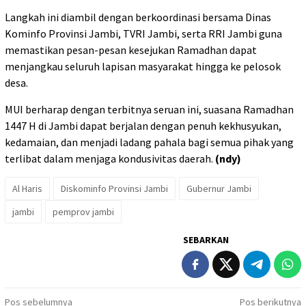
​Langkah ini diambil dengan berkoordinasi bersama Dinas
Kominfo Provinsi Jambi, TVRI Jambi, serta RRI Jambi guna
memastikan pesan-pesan kesejukan Ramadhan dapat
menjangkau seluruh lapisan masyarakat hingga ke pelosok
desa.
MUI berharap dengan terbitnya seruan ini, suasana Ramadhan
1447 H di Jambi dapat berjalan dengan penuh kekhusyukan,
kedamaian, dan menjadi ladang pahala bagi semua pihak yang
terlibat dalam menjaga kondusivitas daerah.
(ndy)
Al Haris
Diskominfo Provinsi Jambi
Gubernur Jambi
jambi
pemprov jambi
SEBARKAN
Navigasi
Pos sebelumnya
Pos berikutnya