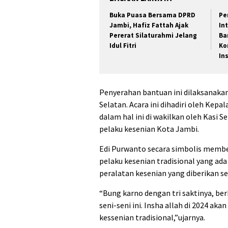
Buka Puasa Bersama DPRD
Pe
Jambi, Hafiz Fattah Ajak
In
Pererat Silaturahmi Jelang
Ba
Idul Fitri
Ko
In
Penyerahan bantuan ini dilaksanakan
Selatan. Acara ini dihadiri oleh Kep
dalam hal ini di wakilkan oleh Kasi 
pelaku kesenian Kota Jambi.
Edi Purwanto secara simbolis membe
pelaku kesenian tradisional yang ada
peralatan kesenian yang diberikan se
“Bung karno dengan tri saktinya, be
seni-seni ini. Insha allah di 2024 a
kessenian tradisional,”ujarnya.