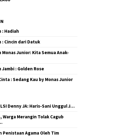
EN
 : Hadiah
 : Cincin dari Datuk
 Monas Junior: Kita Semua Anak-
 Jambi : Golden Rose
Cinta : Sedang Kau by Monas Junior
 LSI Denny JA: Haris-Sani Unggul J…
, Warga Merangin Tolak Cagub
…
 Penistaan Agama Oleh Tim