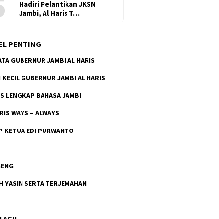
5
Hadiri Pelantikan JKSN
Jambi, Al Haris T…
EL PENTING
ATA GUBERNUR JAMBI AL HARIS
H KECIL GUBERNUR JAMBI AL HARIS
S LENGKAP BAHASA JAMBI
ARIS WAYS – ALWAYS
P KETUA EDI PURWANTO
GENG
H YASIN SERTA TERJEMAHAN
 LAGU