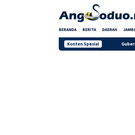
Loncat
ke
konten
BERANDA
BERITA
DAERAH
JAMBI
Konten Spesial
Gubernur Al Haris