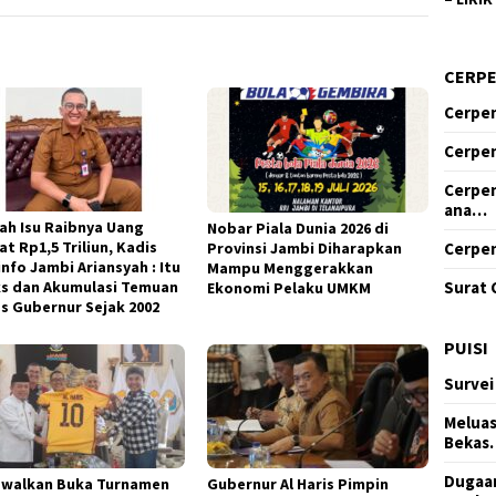
CERP
Cerpen
Cerpen
Cerpen
ana…
ah Isu Raibnya Uang
Nobar Piala Dunia 2026 di
t Rp1,5 Triliun, Kadis
Cerpen
Provinsi Jambi Diharapkan
nfo Jambi Ariansyah : Itu
Mampu Menggerakkan
Surat 
s dan Akumulasi Temuan
Ekonomi Pelaku UMKM
as Gubernur Sejak 2002
PUISI
Survei
Meluas
Bekas
Dugaan
dwalkan Buka Turnamen
Gubernur Al Haris Pimpin