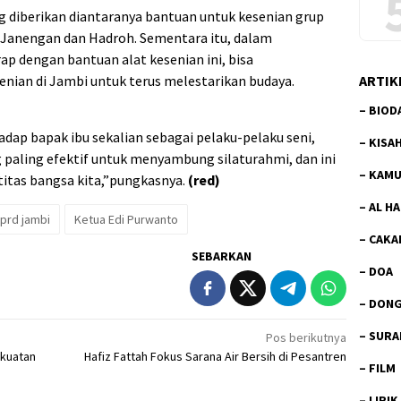
ng diberikan diantaranya bantuan untuk kesenian grup
 Janengan dan Hadroh. Sementara itu, dalam
ap dengan bantuan alat kesenian ini, bisa
ARTIK
ian di Jambi untuk terus melestarikan budaya.
–
BIOD
ap bapak ibu sekalian sebagai pelaku-pelaku seni,
–
KISA
g paling efektif untuk menyambung silaturahmi, dan ini
–
KAMU
ntitas bangsa kita,”pungkasnya.
(red)
–
AL H
prd jambi
Ketua Edi Purwanto
–
CAKA
SEBARKAN
–
DOA
–
DON
–
SURA
Pos berikutnya
ekuatan
Hafiz Fattah Fokus Sarana Air Bersih di Pesantren
–
FILM
–
LIRIK