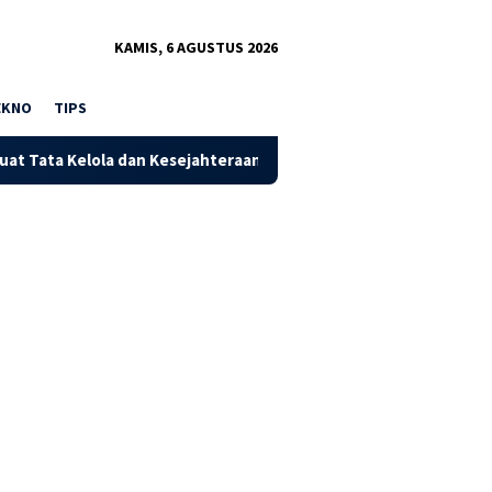
KAMIS, 6 AGUSTUS 2026
EKNO
TIPS
ola dan Kesejahteraan Masyarakat
Bantah Isu Raibnya Ua