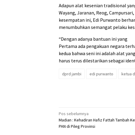
Adapun alat kesenian tradisional ya
Wayang, Jaranan, Reog, Campursari,
kesempatan ini, Edi Purwanto berhar
menumbuhkan semangat pelaku kesen
“Dengan adanya bantuan ini yang
Pertama ada pengakuan negara terhad
kedua bahwa seni ini adalah alat yan
harus terus dilestarikan sebagai ide
dprd jambi
edi purwanto
ketua d
Navigasi
Pos sebelumnya
Madian : Kehadiran Hafiz Fattah Tambah K
pos
PAN di Pileg Provinsi