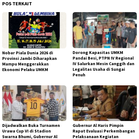
POS TERKAIT
Dorong Kapasitas UMKM
Nobar Piala Dunia 2026 di
Pandai Besi, PTPN IV Regional
Provinsi Jambi Diharapkan
IV Salurkan Mesin Canggih dan
Mampu Menggerakkan
Legalitas Usaha di Sungai
Ekonomi Pelaku UMKM
Penuh
Dijadwalkan Buka Turnamen
Gubernur Al Haris Pimpin
Urawa Cup VI di Stadion
Rapat Evaluasi Perkembangan
Swarna Bhumi, Gubernur Al
Pelaksanaan Kegiatan