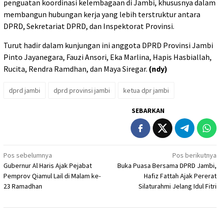
penguatan koordinasi kelembagaan di Jambi, khususnya dalam
membangun hubungan kerja yang lebih terstruktur antara
DPRD, Sekretariat DPRD, dan Inspektorat Provinsi.
Turut hadir dalam kunjungan ini anggota DPRD Provinsi Jambi
Pinto Jayanegara, Fauzi Ansori, Eka Marlina, Hapis Hasbiallah,
Rucita, Rendra Ramdhan, dan Maya Siregar.
(ndy)
dprd jambi
dprd provinsi jambi
ketua dpr jambi
SEBARKAN
Navigasi
Pos sebelumnya
Pos berikutnya
Gubernur Al Haris Ajak Pejabat
Buka Puasa Bersama DPRD Jambi,
pos
Pemprov Qiamul Lail di Malam ke-
Hafiz Fattah Ajak Pererat
23 Ramadhan
Silaturahmi Jelang Idul Fitri