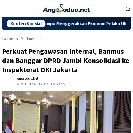
Loncat
ke
konten
Diharapkan Mampu Menggerakkan Ekonomi Pelaku UMKM
Konten Spesial
Dor
Beranda
Jambi
Perkuat Pengawasan Internal, Banmus
dan Banggar DPRD Jambi Konsolidasi ke
Inspektorat DKI Jakarta
Angsoduo.net
Sabtu, 14 Maret 2026 - 10:17 WIB