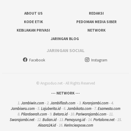
ABOUT US
REDAKSI
KODE ETIK
PEDOMAN MEDIA SIBER
KEBIJAKAN PRIVASI
NETWORK
JARINGAN BLOG
JARINGAN SOCIAL
Facebook
Instagram
© Angsoduo.net - All Rights Reserved
--- NETWORK ---
1.
Jambiwin.com
- 2.
Jambiflash.com
- 3.
Koranjambi.com
- 4.
Jambiseru.com
- 5.
Lajuberita.id
- 6.
Jambikata.com
- 7.
Esamesta.com
8.
Pilardaerah.com
- 9.
Betara.id
- 10.
Pariwarajambi.com
- 11.
Swarajambi.net
- 12.
Bulian.id
- 13.
Pemayung.id
- 14.
Portalone.net
- 15.
Aksara24.id
- 16.
Kerinciexpose.com