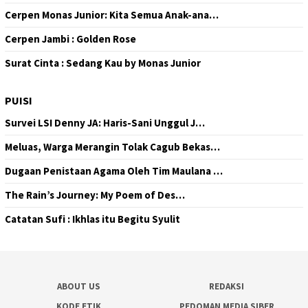
Cerpen Monas Junior: Kita Semua Anak-ana…
Cerpen Jambi : Golden Rose
Surat Cinta : Sedang Kau by Monas Junior
PUISI
Survei LSI Denny JA: Haris-Sani Unggul J…
Meluas, Warga Merangin Tolak Cagub Bekas…
Dugaan Penistaan Agama Oleh Tim Maulana …
The Rain’s Journey: My Poem of Des…
Catatan Sufi : Ikhlas itu Begitu Syulit
ABOUT US
REDAKSI
KODE ETIK
PEDOMAN MEDIA SIBER