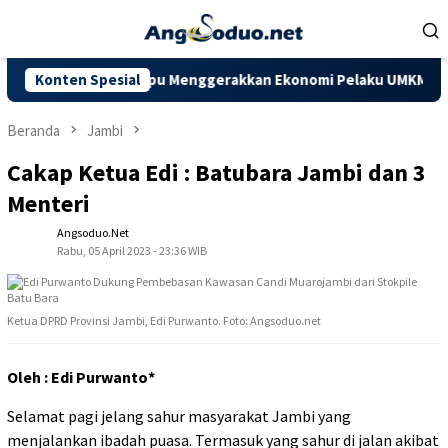
Loncat
ke
konten
harapkan Mampu Menggerakkan Ekonomi Pelaku UMKM
Konten Spesial
Doron
Beranda
Jambi
Cakap Ketua Edi : Batubara Jambi dan 3
Menteri
Angsoduo.net
Rabu, 05 April 2023 - 23:36 WIB
Ketua DPRD Provinsi Jambi, Edi Purwanto. Foto: Angsoduo.net
Oleh : Edi Purwanto*
Selamat pagi jelang sahur masyarakat Jambi yang
menjalankan ibadah puasa. Termasuk yang sahur di jalan akibat