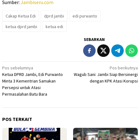
Sumber:
Jambiseru.com
Cakap Ketua Edi
dprd jambi
edi purwanto
ketua dprd jambi
ketua edi
SEBARKAN
Navigasi
Pos sebelumnya
Pos berikutnya
Ketua DPRD Jambi, Edi Purwanto
Wagub Sani: Jambi Siap Bersinergi
pos
Minta 3 Kementrian Samakan
dengan KPK Atasi Korupsi
Persepsi untuk Atasi
Permasalahan Batu Bara
POS TERKAIT