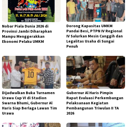
Dorong Kapasitas UMKM
Nobar Piala Dunia 2026 di
Pandai Besi, PTPN IV Regional
Provinsi Jambi Diharapkan
IV Salurkan Mesin Canggih dan
Mampu Menggerakkan
Legalitas Usaha di Sungai
Ekonomi Pelaku UMKM
Penuh
Dijadwalkan Buka Turnamen
Gubernur Al Haris Pimpin
Urawa Cup VI di Stadion
Rapat Evaluasi Perkembangan
Swarna Bhumi, Gubernur Al
Pelaksanaan Kegiatan
Haris Siap Berlaga Lawan Tim
Pembangunan Triwulan II TA
Urawa
2026