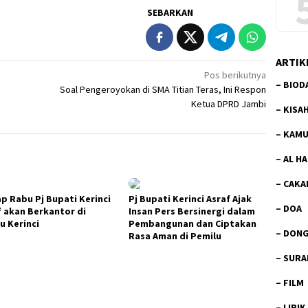
SEBARKAN
ARTIK
Pos berikutnya
–
BIOD
Soal Pengeroyokan di SMA Titian Teras, Ini Respon
Ketua DPRD Jambi
–
KISA
–
KAMU
–
AL H
–
CAKA
ap Rabu Pj Bupati Kerinci
Pj Bupati Kerinci Asraf Ajak
–
DOA
f akan Berkantor di
Insan Pers Bersinergi dalam
u Kerinci
Pembangunan dan Ciptakan
–
DON
Rasa Aman di Pemilu
–
SURA
–
FILM
–
LIRIK