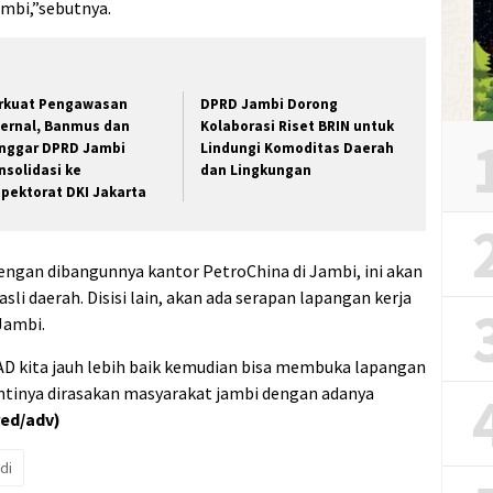
ambi,”sebutnya.
rkuat Pengawasan
DPRD Jambi Dorong
ternal, Banmus dan
Kolaborasi Riset BRIN untuk
nggar DPRD Jambi
Lindungi Komoditas Daerah
nsolidasi ke
dan Lingkungan
spektorat DKI Jakarta
gan dibangunnya kantor PetroChina di Jambi, ini akan
li daerah. Disisi lain, akan ada serapan lapangan kerja
 Jambi.
u PAD kita jauh lebih baik kemudian bisa membuka lapangan
antinya dirasakan masyarakat jambi dengan adanya
red/adv)
di