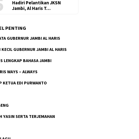
5
Hadiri Pelantikan JKSN
Jambi, Al Haris T…
EL PENTING
ATA GUBERNUR JAMBI AL HARIS
H KECIL GUBERNUR JAMBI AL HARIS
S LENGKAP BAHASA JAMBI
ARIS WAYS – ALWAYS
P KETUA EDI PURWANTO
GENG
H YASIN SERTA TERJEMAHAN
 LAGU