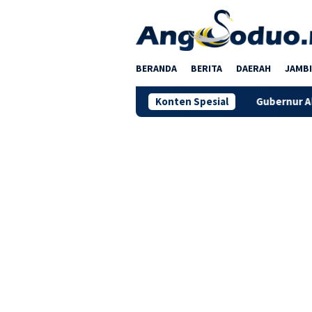
Loncat
ke
konten
BERANDA
BERITA
DAERAH
JAMBI
Konten Spesial
Gubernur Al Haris Jawa