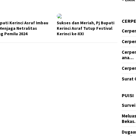
CERP
upati Kerinci Asraf Imbau
Sukses dan Meriah, Pj Bupati
Menjaga Netralitas
Kerinci Asraf Tutup Festival
Cerpen
ng Pemilu 2024
Kerinci ke-XXI
Cerpen
Cerpen
ana…
Cerpen
Surat 
PUISI
Survei
Meluas
Bekas
Dugaan