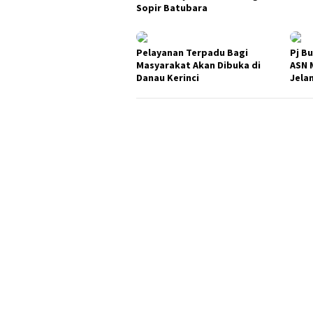
Sopir Batubara
Pelayanan Terpadu Bagi
Pj B
Masyarakat Akan Dibuka di
ASN 
Danau Kerinci
Jela