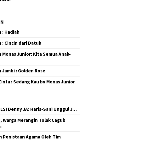
EN
 : Hadiah
 : Cincin dari Datuk
 Monas Junior: Kita Semua Anak-
 Jambi : Golden Rose
Cinta : Sedang Kau by Monas Junior
 LSI Denny JA: Haris-Sani Unggul J…
, Warga Merangin Tolak Cagub
…
 Penistaan Agama Oleh Tim