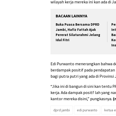
wilayah kerja mereka ini kan ada di J
BACAAN LAINNYA
Buka Puasa Bersama DPRD
Pe
Jambi, Hafiz Fattah Ajak
In
Pererat Silaturahmi Jelang
Ba
Idul Fitri
Ko
In
Edi Purwanto menerangkan bahwa den
berdampak positif pada pendapatan as
bagi putra putri yang ada di Provinsi
“Jika ini di bangun di sini kan tent
kerja. Ada dampak positf lah yang n
kantor mereka disini,” pungkasnya.
(
dprd jambi
edi purwanto
ketua e