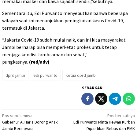
memakai masker dan bawa sajadah sendiri,”sebutnya.
Sementara itu, Edi Purwanto menyebutkan bahwa beberapa
wilayah saat ini menunjukkan peningkatan kasus Covid-19,
termasuk di Jakarta.
“Jakarta Covid-19 sudah mulai naik, dan ini kita masyarakat
Jambi berharap bisa memperketat prokes untuk tetap
menjaga kondisi Jambi aman dan sehat,”
pungkasnya.
(red/adv)
dprd jambi
edi purwanto
ketua dprd jambi
SEBARKAN
Navigasi
Pos sebelumnya
Pos berikutnya
Gubernur Al Haris Dorong Anak
Edi Purwanto Minta Hewan Kurban
pos
Jambi Berinovasi
Dipastikan Bebas dari PMK