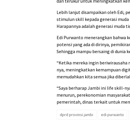
dan terukur untuk meningkatkan k
Lebih lanjut disampaikan oleh Edi,
stimulun skill kepada generasi mu
Harapannya adalah generasi muda ti
Edi Purwanto menerangkan bahwa ke
potensi yang ada di dirinya, pemikir
Sehingga mampu bersaing di dunia k
“Ketika mereka ingin beriwirausah
nya, meningkatkan kemampuan digital
memudahkan kita semua jika diberlak
“Saya berharap Jambi ini life skill-
menurun, perekonomian masyarakat
pemerintah, dinas terkait untuk me
dprd provinsi jambi
edi purwanto