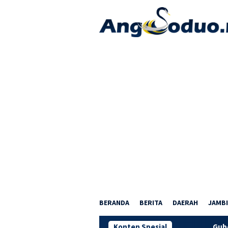
Loncat
ke
konten
BERANDA
BERITA
DAERAH
JAMBI
Konten Spesial
Gubernur Al Har