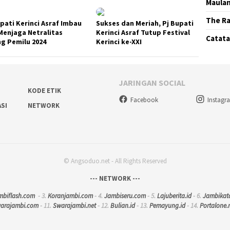
Maula
The Ra
upati Kerinci Asraf Imbau
Sukses dan Meriah, Pj Bupati
Menjaga Netralitas
Kerinci Asraf Tutup Festival
Catatan
ng Pemilu 2024
Kerinci ke-XXI
JARINGAN SOCIAL
KODE ETIK
Facebook
Instagr
ASI
NETWORK
© Angsoduo.net - All Rights Reserved
--- NETWORK ---
mbiflash.com
- 3.
Koranjambi.com
- 4.
Jambiseru.com
- 5.
Lajuberita.id
- 6.
Jambikat
warajambi.com
- 11.
Swarajambi.net
- 12.
Bulian.id
- 13.
Pemayung.id
- 14.
Portalone.