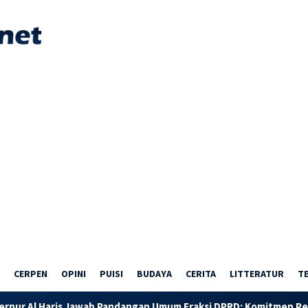
CERPEN
OPINI
PUISI
BUDAYA
CERITA
LITTERATUR
T
is Jawab Pandangan Umum Fraksi DPRD: Komitmen Perkuat Tata K