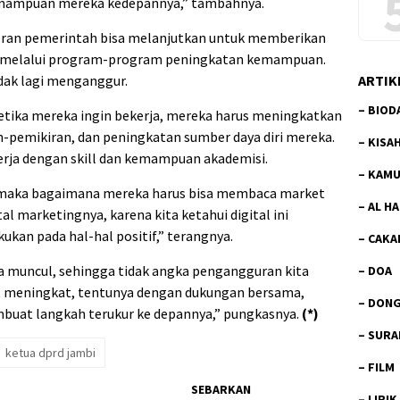
emampuan mereka kedepannya,” tambahnya.
 peran pemerintah bisa melanjutkan untuk memberikan
da melalui program-program peningkatan kemampuan.
ARTIK
dak lagi menganggur.
–
BIOD
tika mereka ingin bekerja, mereka harus meningkatkan
an-pemikiran, dan peningkatan sumber daya diri mereka.
–
KISA
erja dengan skill dan kemampuan akademisi.
–
KAMU
a maka bagaimana mereka harus bisa membaca market
–
AL H
 marketingnya, karena kita ketahui digital ini
ukan pada hal-hal positif,” terangnya.
–
CAKA
nya muncul, sehingga tidak angka pengangguran kita
–
DOA
 meningkat, tentunya dengan dukungan bersama,
–
DON
mbuat langkah terukur ke depannya,” pungkasnya.
(*)
–
SURA
ketua dprd jambi
–
FILM
SEBARKAN
–
LIRIK