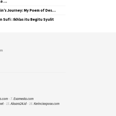
na …
in’s Journey: My Poem of Des…
 Sufi : Ikhlas itu Begitu Syulit
am
a.com
- 7.
Esamesta.com
net
- 15.
Aksara24.id
- 16.
Kerinciexpose.com