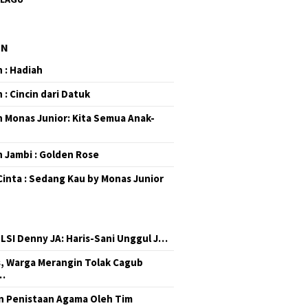
EN
 : Hadiah
 : Cincin dari Datuk
 Monas Junior: Kita Semua Anak-
 Jambi : Golden Rose
Cinta : Sedang Kau by Monas Junior
 LSI Denny JA: Haris-Sani Unggul J…
, Warga Merangin Tolak Cagub
…
 Penistaan Agama Oleh Tim