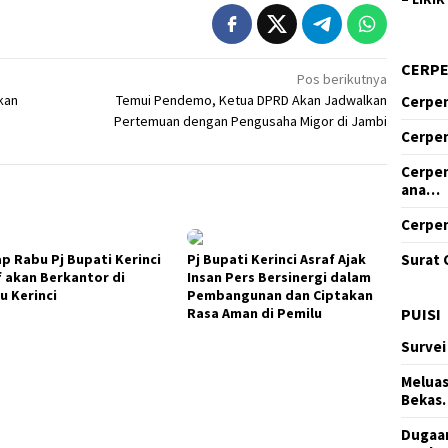
CERP
Pos berikutnya
kan
Temui Pendemo, Ketua DPRD Akan Jadwalkan
Cerpen
Pertemuan dengan Pengusaha Migor di Jambi
Cerpen
Cerpen
ana…
Cerpen
Surat 
ap Rabu Pj Bupati Kerinci
Pj Bupati Kerinci Asraf Ajak
f akan Berkantor di
Insan Pers Bersinergi dalam
u Kerinci
Pembangunan dan Ciptakan
PUISI
Rasa Aman di Pemilu
Survei
Meluas
Bekas
Dugaan