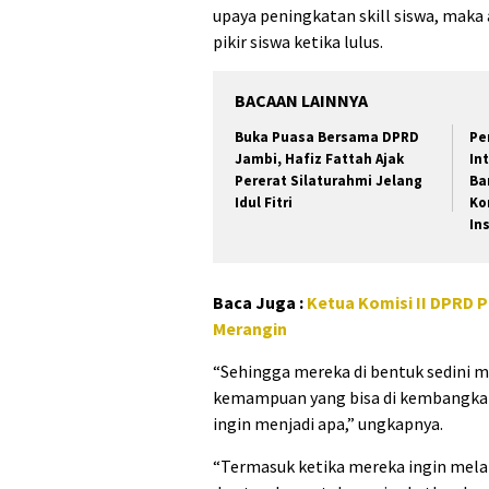
upaya peningkatan skill siswa, mak
pikir siswa ketika lulus.
BACAAN LAINNYA
Buka Puasa Bersama DPRD
Pe
Jambi, Hafiz Fattah Ajak
In
Pererat Silaturahmi Jelang
Ba
Idul Fitri
Ko
In
Baca Juga :
Ketua Komisi II DPRD 
Merangin
“Sehingga mereka di bentuk sedini 
kemampuan yang bisa di kembangkan,
ingin menjadi apa,” ungkapnya.
“Termasuk ketika mereka ingin mela