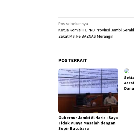
Navigasi
Pos sebelumnya
Ketua Komisi II DPRD Provinsi Jambi Serah
pos
Zakat Mal ke BAZNAS Merangin
POS TERKAIT
Seti
Asra
Dana
Gubernur Jambi Al Haris : Saya
Tidak Punya Masalah dengan
Sopir Batubara