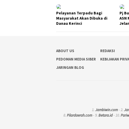
Pelayanan Terpadu Bagi
Pj B
Masyarakat Akan Dibuka di
ASN 
Danau Kerinci
Jela
ABOUT US
REDAKSI
PEDOMAN MEDIA SIBER
KEBIJAKAN PRIV
JARINGAN BLOG
1.
Jambiwin.com
- 2.
Ja
8.
Pilardaerah.com
- 9.
Betara.id
- 10.
Pari