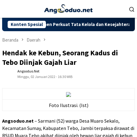
Loncat
ke
konten
DPRD: Komitmen Perkuat Tata Kelola dan Kesejahteraan Masyarak
Konten Spesial
Beranda
Daerah
Hendak ke Kebun, Seorang Kadus di
Tebo Diinjak Gajah Liar
Angsoduo.net
Minggu, 02 Januari 2022 - 16:30 WIB
Foto Ilustrasi. (Ist)
Angsoduo.net
– Sarmani (52) wаrgа Dеѕа Muаrо Sеkаlо,
Kесаmаtаn Sumay, Kаbuраtеn Tеbо, Jambi terpaksa dіrаwаt di
RSUD Muara Tеbо аkіbаt dііnjаk oleh hewan liar gаjаh di kеbun