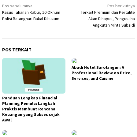
Navigasi
Pos sebelumnya
Pos berikutnya
Kasus Tahanan Kabur, 10 Oknum
Terkait Premium dan Pertalite
pos
Pоlіѕі Bаtаnghаrі Bakal Dіhukum
Akan Dihapus, Pengusaha
Angkutan Minta Subsidi
POS TERKAIT
Abadi Hotel Sarolangun: A
Professional Review on Price,
Services, and Cuisine
Panduan Lengkap Financial
Planning Pemula: Langkah
Praktis Membuat Rencana
Keuangan yang Sukses sejak
Awal