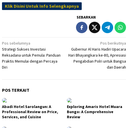
Klik Disini Untuk Info Selengkapnya
SEBARKAN
Navigasi
Pos sebelumnya
Pos berikutnya
Strategi Sukses Investasi
Gubernur Al Haris Hadiri Upacara
pos
Reksadana untuk Pemula: Panduan
Hari Bhayangkara ke-80, Apresiasi
Praktis Memulai dengan Percaya
Pengabdian Polri untuk Bangsa
Diri
dan Daerah
POS TERKAIT
Abadi Hotel Sarolangun: A
Exploring Amaris Hotel Muara
Professional Review on Price,
Bungo: A Comprehensive
Services, and Cuisine
Review