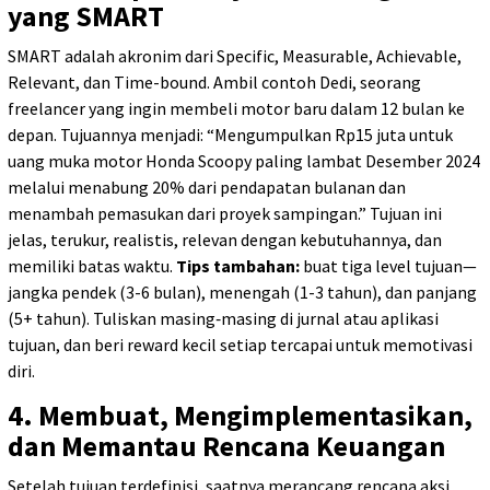
yang SMART
SMART adalah akronim dari Specific, Measurable, Achievable,
Relevant, dan Time-bound. Ambil contoh Dedi, seorang
freelancer yang ingin membeli motor baru dalam 12 bulan ke
depan. Tujuannya menjadi: “Mengumpulkan Rp15 juta untuk
uang muka motor Honda Scoopy paling lambat Desember 2024
melalui menabung 20% dari pendapatan bulanan dan
menambah pemasukan dari proyek sampingan.” Tujuan ini
jelas, terukur, realistis, relevan dengan kebutuhannya, dan
memiliki batas waktu.
Tips tambahan:
buat tiga level tujuan—
jangka pendek (3-6 bulan), menengah (1-3 tahun), dan panjang
(5+ tahun). Tuliskan masing‑masing di jurnal atau aplikasi
tujuan, dan beri reward kecil setiap tercapai untuk memotivasi
diri.
4. Membuat, Mengimplementasikan,
dan Memantau Rencana Keuangan
Setelah tujuan terdefinisi, saatnya merancang rencana aksi.