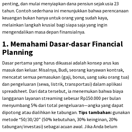
penting, dan mulai menyiapkan dana pensiun sejak usia 23
tahun. Contoh sederhana ini menunjukkan bahwa perencanaan
keuangan bukan hanya untuk orang yang sudah kaya,
melainkan langkah krusial bagi siapa saja yang ingin
mengendalikan masa depan finansialnya.
1. Memahami Dasar-dasar Financial
Planning
Dasar pertama yang harus dikuasai adalah konsep arus kas
masuk dan keluar. Misalnya, Budi, seorang karyawan kontrak,
mencatat semua pemasukan (gaji, bonus, uang saku orang tua)
dan pengeluaran (sewa, listrik, transportasi) dalam aplikasi
spreadsheet. Dari data tersebut, ia menemukan bahwa biaya
langganan layanan streaming sebesar Rp150.000 per bulan
menyumbang 5% dari total pengeluaran—angka yang dapat
dipotong atau dialihkan ke tabungan.
Tips tambahan:
gunakan
metode “50/30/20” (50% kebutuhan, 30% keinginan, 20%
tabungan/investasi) sebagai acuan awal. Jika Anda belum