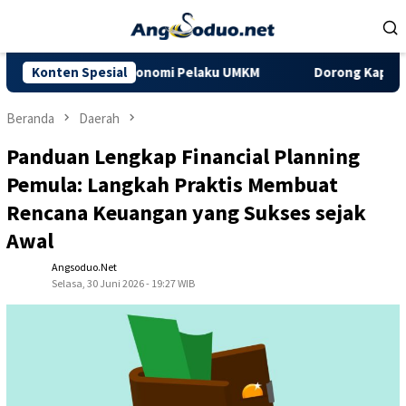
Loncat
ke
konten
konomi Pelaku UMKM
Konten Spesial
Dorong Kapasitas UMKM Pandai Besi, P
Beranda
Daerah
Panduan Lengkap Financial Planning
Pemula: Langkah Praktis Membuat
Rencana Keuangan yang Sukses sejak
Awal
Angsoduo.net
Selasa, 30 Juni 2026 - 19:27 WIB