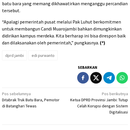
batu bara yang memang dikhawatirkan menganggu percandian
tersebut.
“Apalagi pemerintah pusat melalui Pak Luhut berkomitmen
untuk membangun Candi Muarojambi bahkan dimungkinkan
didirikan kampus merdeka. Kita berharap ini bisa direspon baik
dan dilaksanakan oleh pemerintah,” pungkasnya.
(*)
dprd jambi
edi purwanto
SEBARKAN
Navigasi
Pos sebelumnya
Pos berikutnya
Ditabrak Truk Batu Bara, Pemotor
Ketua DPRD Provinsi Jambi: Tutup
pos
di Batanghari Tewas
Celah Korupsi dengan Sistem
Digitalisasi