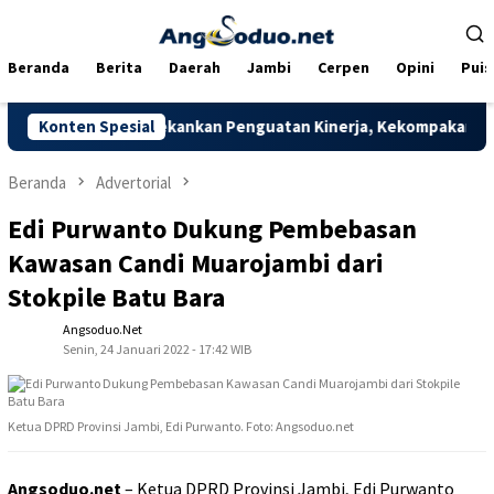
Loncat
ke
konten
Beranda
Berita
Daerah
Jambi
Cerpen
Opini
Puis
i Pratama, Tekankan Penguatan Kinerja, Kekompakan Tim, dan In
Konten Spesial
Beranda
Advertorial
Edi Purwanto Dukung Pembebasan
Kawasan Candi Muarojambi dari
Stokpile Batu Bara
Angsoduo.net
Senin, 24 Januari 2022 - 17:42 WIB
Ketua DPRD Provinsi Jambi, Edi Purwanto. Foto: Angsoduo.net
Angsoduo.net
– Ketua DPRD Provinsi Jambi, Edi Purwanto