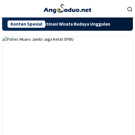
Loncat
ke
konten
 Penuh Jadi Destinasi Wisata Budaya Unggulan
Konten Spesial
Gubernur 