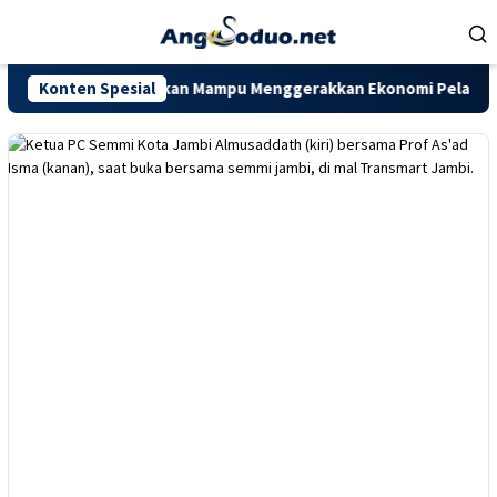
Loncat
ke
konten
insi Jambi Diharapkan Mampu Menggerakkan Ekonomi Pelaku UMKM
Konten Spesial