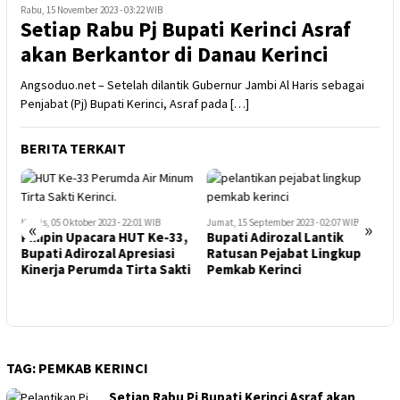
Rabu, 15 November 2023 - 03:22 WIB
Setiap Rabu Pj Bupati Kerinci Asraf
akan Berkantor di Danau Kerinci
Angsoduo.net – Setelah dilantik Gubernur Jambi Al Haris sebagai
Penjabat (Pj) Bupati Kerinci, Asraf pada […]
BERITA TERKAIT
Kamis, 05 Oktober 2023 - 22:01 WIB
Jumat, 15 September 2023 - 02:07 WIB
R
«
»
Pimpin Upacara HUT Ke-33,
Bupati Adirozal Lantik
S
Bupati Adirozal Apresiasi
Ratusan Pejabat Lingkup
Kinerja Perumda Tirta Sakti
Pemkab Kerinci
N
TAG:
PEMKAB KERINCI
Setiap Rabu Pj Bupati Kerinci Asraf akan