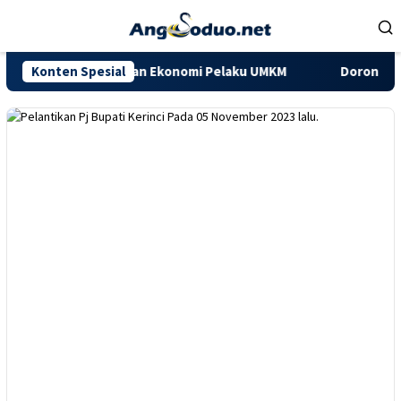
Loncat
ke
konten
u Menggerakkan Ekonomi Pelaku UMKM
Konten Spesial
Dorong Kapasitas UM