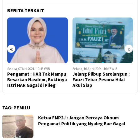
BERITA TERKAIT
«
»
Selasa, 07 Mei 2024 - 10:48 WIB
Selasa, 16 April 2024 - 16:47 WIB
R
Pengamat : HAR Tak Mampu
Jelang Pilbup Sarolangun :
W
Besarkan Nasdem, Buktinya
Fauzi Tebar Pesona Hilal
P
Istri HAR Gagal di Pileg
Akui Siap
TAG:
PEMILU
Ketua FMP2J : Jangan Percaya Oknum
Pengamat Politik yang Nyaleg Bae Gagal