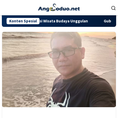
Loncat
ke
konten
Jadi Destinasi Wisata Budaya Unggulan
Konten Spesial
Gubernur Al Haris