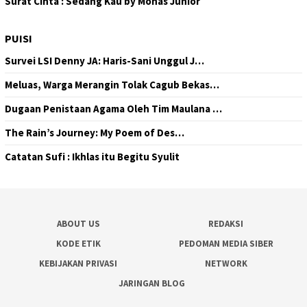
Surat Cinta : Sedang Kau by Monas Junior
PUISI
Survei LSI Denny JA: Haris-Sani Unggul J…
Meluas, Warga Merangin Tolak Cagub Bekas…
Dugaan Penistaan Agama Oleh Tim Maulana …
The Rain’s Journey: My Poem of Des…
Catatan Sufi : Ikhlas itu Begitu Syulit
ABOUT US
REDAKSI
KODE ETIK
PEDOMAN MEDIA SIBER
KEBIJAKAN PRIVASI
NETWORK
JARINGAN BLOG