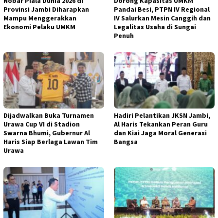
Nobar Piala Dunia 2026 di
Dorong Kapasitas UMKM
Provinsi Jambi Diharapkan
Pandai Besi, PTPN IV Regional
Mampu Menggerakkan
IV Salurkan Mesin Canggih dan
Ekonomi Pelaku UMKM
Legalitas Usaha di Sungai
Penuh
Dijadwalkan Buka Turnamen
Hadiri Pelantikan JKSN Jambi,
Urawa Cup VI di Stadion
Al Haris Tekankan Peran Guru
Swarna Bhumi, Gubernur Al
dan Kiai Jaga Moral Generasi
Haris Siap Berlaga Lawan Tim
Bangsa
Urawa