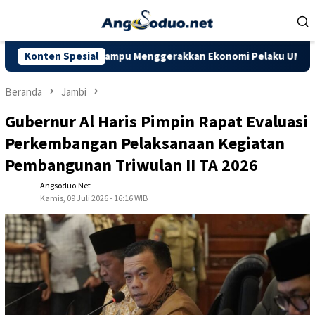
Loncat
ke
konten
iharapkan Mampu Menggerakkan Ekonomi Pelaku UMKM
Konten Spesial
Doro
Beranda
Jambi
Gubernur Al Haris Pimpin Rapat Evaluasi
Perkembangan Pelaksanaan Kegiatan
Pembangunan Triwulan II TA 2026
Angsoduo.net
Kamis, 09 Juli 2026 - 16:16 WIB