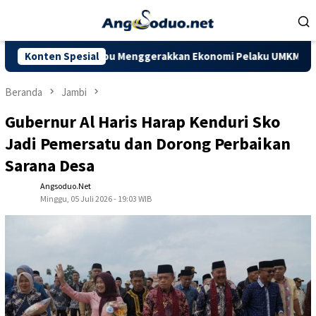
Loncat
ke
konten
apkan Mampu Menggerakkan Ekonomi Pelaku UMKM
Konten Spesial
Dorong Ka
Beranda
Jambi
Gubernur Al Haris Harap Kenduri Sko
Jadi Pemersatu dan Dorong Perbaikan
Sarana Desa
Angsoduo.net
Minggu, 05 Juli 2026 - 19:03 WIB