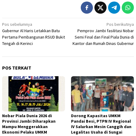
Navigasi
Pos sebelumnya
Pos berikutnya
Gubernur Al Haris Letakkan Batu
Pemprov Jambi fasilitasi Nobar
pos
Pertama Pembangunan RSUD Bukit
Semi Final dan Final Piala Dunia di
Tengah di Kerinci
Kantor dan Rumah Dinas Gubernur
POS TERKAIT
Nobar Piala Dunia 2026 di
Dorong Kapasitas UMKM
Provinsi Jambi Diharapkan
Pandai Besi, PTPN IV Regional
Mampu Menggerakkan
IV Salurkan Mesin Canggih dan
Ekonomi Pelaku UMKM
Legalitas Usaha di Sungai