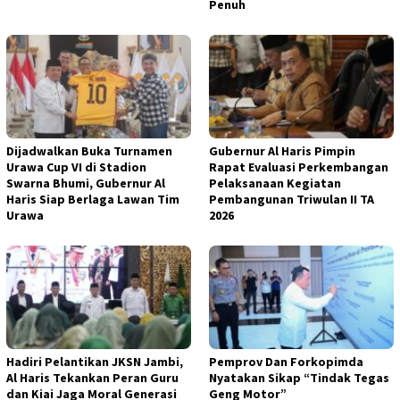
Penuh
Dijadwalkan Buka Turnamen
Gubernur Al Haris Pimpin
Urawa Cup VI di Stadion
Rapat Evaluasi Perkembangan
Swarna Bhumi, Gubernur Al
Pelaksanaan Kegiatan
Haris Siap Berlaga Lawan Tim
Pembangunan Triwulan II TA
Urawa
2026
Hadiri Pelantikan JKSN Jambi,
Pemprov Dan Forkopimda
Al Haris Tekankan Peran Guru
Nyatakan Sikap “Tindak Tegas
dan Kiai Jaga Moral Generasi
Geng Motor”