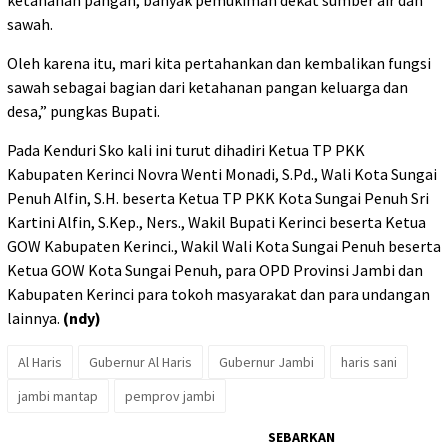
ketahanan pangan, banyak pemukiman dekat sumber air dan
sawah.
Oleh karena itu, mari kita pertahankan dan kembalikan fungsi
sawah sebagai bagian dari ketahanan pangan keluarga dan
desa,” pungkas Bupati.
Pada Kenduri Sko kali ini turut dihadiri Ketua TP PKK
Kabupaten Kerinci Novra Wenti Monadi, S.Pd., Wali Kota Sungai
Penuh Alfin, S.H. beserta Ketua TP PKK Kota Sungai Penuh Sri
Kartini Alfin, S.Kep., Ners., Wakil Bupati Kerinci beserta Ketua
GOW Kabupaten Kerinci., Wakil Wali Kota Sungai Penuh beserta
Ketua GOW Kota Sungai Penuh, para OPD Provinsi Jambi dan
Kabupaten Kerinci para tokoh masyarakat dan para undangan
lainnya.
(ndy)
Al Haris
Gubernur Al Haris
Gubernur Jambi
haris sani
jambi mantap
pemprov jambi
SEBARKAN