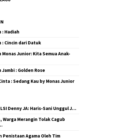
EN
 : Hadiah
 : Cincin dari Datuk
 Monas Junior: Kita Semua Anak-
 Jambi : Golden Rose
Cinta : Sedang Kau by Monas Junior
 LSI Denny JA: Haris-Sani Unggul J…
, Warga Merangin Tolak Cagub
…
 Penistaan Agama Oleh Tim