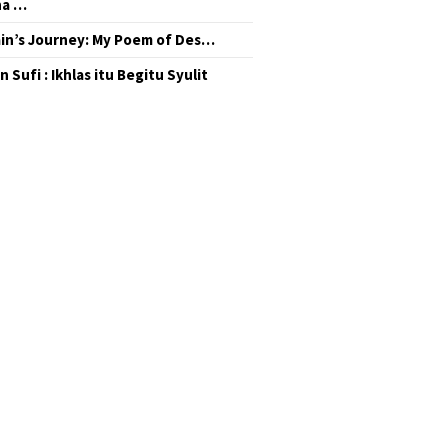
na …
in’s Journey: My Poem of Des…
 Sufi : Ikhlas itu Begitu Syulit