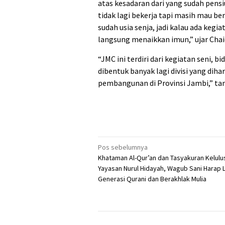
atas kesadaran dari yang sudah pensi
tidak lagi bekerja tapi masih mau b
sudah usia senja, jadi kalau ada kegi
langsung menaikkan imun,” ujar Chaid
“JMC ini terdiri dari kegiatan seni,
dibentuk banyak lagi divisi yang di
pembangunan di Provinsi Jambi,” t
Navigasi
Pos sebelumnya
Khataman Al-Qur’an dan Tasyakuran Kelulu
pos
Yayasan Nurul Hidayah, Wagub Sani Harap L
Generasi Qurani dan Berakhlak Mulia