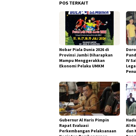
POS TERKAIT
Nobar Piala Dunia 2026 di
Doro
Provinsi Jambi Diharapkan
Pand
Mampu Menggerakkan
IV S
Ekonomi Pelaku UMKM
Lega
Penu
Gubernur Al Haris Pimpin
Hadi
Rapat Evaluasi
Al H
Perkembangan Pelaksanaan
dan 