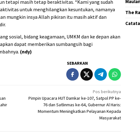
Maula
un tetapi masih tetap beraktivitas. “Kami yang sudah
eraktivitas untuk menghilangkan kesuntukan, namanya
The Ra
atan mungkin insya Allah pikiran itu masih aktif dan
Catatan
ir.
 bidang sosial, bidang keagamaan, UMKM dan ke depan akan
harapkan dapat memberikan sumbangsih bagi
ambahnya.
(ndy)
SEBARKAN
Pos berikutnya
san
Pimpin Upacara HUT Damkar ke-107, Satpol PP ke-
ahir
76 dan Satlinmas ke-64, Gubernur Al Haris:
Momentum Meningkatkan Pelayanan Kepada
Masyarakat