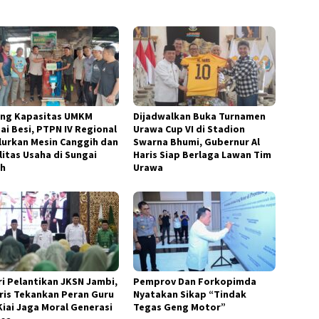
ng Kapasitas UMKM
Dijadwalkan Buka Turnamen
ai Besi, PTPN IV Regional
Urawa Cup VI di Stadion
alurkan Mesin Canggih dan
Swarna Bhumi, Gubernur Al
litas Usaha di Sungai
Haris Siap Berlaga Lawan Tim
h
Urawa
ri Pelantikan JKSN Jambi,
Pemprov Dan Forkopimda
aris Tekankan Peran Guru
Nyatakan Sikap “Tindak
Kiai Jaga Moral Generasi
Tegas Geng Motor”