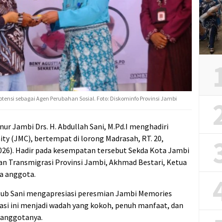
ensi sebagai Agen Perubahan Sosial. Foto: Diskominfo Provinsi Jambi
nur Jambi Drs. H. Abdullah Sani, M.Pd.I menghadiri
 (JMC), bertempat di lorong Madrasah, RT. 20,
026). Hadir pada kesempatan tersebut Sekda Kota Jambi
an Transmigrasi Provinsi Jambi, Akhmad Bestari, Ketua
ta anggota.
ub Sani mengapresiasi peresmian Jambi Memories
si ini menjadi wadah yang kokoh, penuh manfaat, dan
 anggotanya.