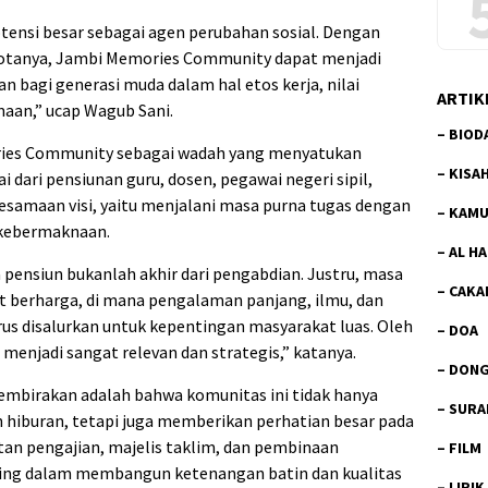
tensi besar sebagai agen perubahan sosial. Dengan
gotanya, Jambi Memories Community dapat menjadi
an bagi generasi muda dalam hal etos kerja, nilai
ARTIK
aan,” ucap Wagub Sani.
–
BIOD
ries Community sebagai wadah yang menyatukan
–
KISA
i dari pensiunan guru, dosen, pegawai negeri sipil,
esamaan visi, yaitu menjalani masa purna tugas dengan
–
KAMU
 kebermaknaan.
–
AL H
nsiun bukanlah akhir dari pengabdian. Justru, masa
–
CAKA
at berharga, di mana pengalaman panjang, ilmu, dan
rus disalurkan untuk kepentingan masyarakat luas. Oleh
–
DOA
 menjadi sangat relevan dan strategis,” katanya.
–
DON
mbirakan adalah bahwa komunitas ini tidak hanya
–
SURA
an hiburan, tetapi juga memberikan perhatian besar pada
iatan pengajian, majelis taklim, dan pembinaan
–
FILM
ing dalam membangun ketenangan batin dan kualitas
–
LIRIK