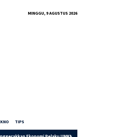
MINGGU, 9 AGUSTUS 2026
EKNO
TIPS
mi Pelaku UMKM
Dorong Kapasitas UMKM Pandai Besi, PTPN