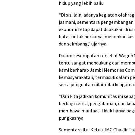
hidup yang lebih baik.
“Di sisi lain, adanya kegiatan ola
jasmani, sementara pengembangan U
ekonomi tetap dapat dilakukan di usi
batas untuk berkarya, melainkan ke
dan seimbang,” ujarnya.
Dalam kesempatan tersebut Wagub S
tentu sangat mendukung dan membuka
kami berharap Jambi Memories Comm
kemasyarakatan, termasuk dalam pe
serta penguatan nilai-nilai keagama
“Dan kita jadikan komunitas ini se
berbagi cerita, pengalaman, dan keb
membawa manfaat, tidak hanya bagi a
pungkasnya.
Sementara itu, Ketua JMC Chaidir T