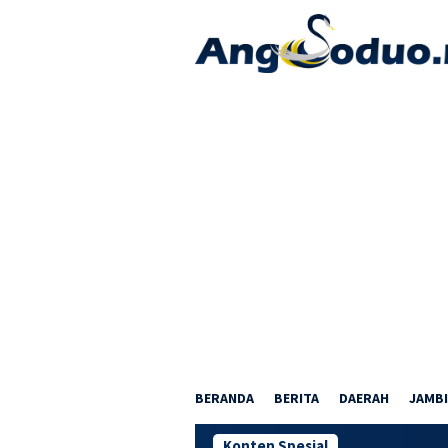
Loncat
ke
konten
BERANDA
BERITA
DAERAH
JAMBI
Konten Spesial
Nobar Piala Duni