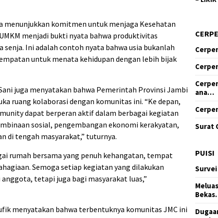
hraga menunjukkan komitmen untuk menjaga Kesehatan
CERP
MKM menjadi bukti nyata bahwa produktivitas
a senja. Ini adalah contoh nyata bahwa usia bukanlah
Cerpen
sempatan untuk menata kehidupan dengan lebih bijak
Cerpen
Cerpen
ani juga menyatakan bahwa Pemerintah Provinsi Jambi
ana…
 ruang kolaborasi dengan komunitas ini. “Ke depan,
Cerpen
unity dapat berperan aktif dalam berbagai kegiatan
mbinaan sosial, pengembangan ekonomi kerakyatan,
Surat 
an di tengah masyarakat,” tuturnya.
PUISI
bagai rumah bersama yang penuh kehangatan, tempat
ahagiaan. Semoga setiap kegiatan yang dilakukan
Survei
nggota, tetapi juga bagi masyarakat luas,”
Meluas
Bekas
aufik menyatakan bahwa terbentuknya komunitas JMC ini
Dugaan