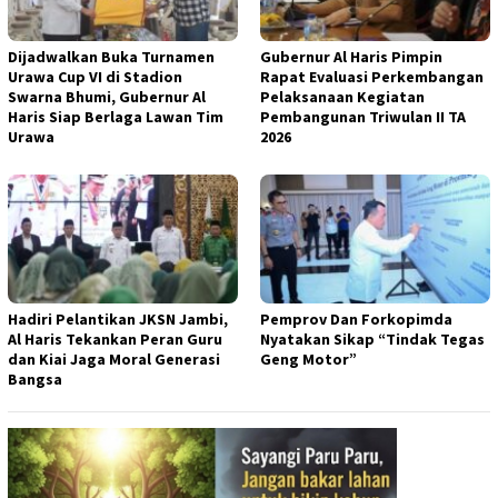
Dijadwalkan Buka Turnamen
Gubernur Al Haris Pimpin
Urawa Cup VI di Stadion
Rapat Evaluasi Perkembangan
Swarna Bhumi, Gubernur Al
Pelaksanaan Kegiatan
Haris Siap Berlaga Lawan Tim
Pembangunan Triwulan II TA
Urawa
2026
Hadiri Pelantikan JKSN Jambi,
Pemprov Dan Forkopimda
Al Haris Tekankan Peran Guru
Nyatakan Sikap “Tindak Tegas
dan Kiai Jaga Moral Generasi
Geng Motor”
Bangsa