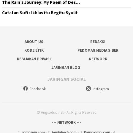
The Rain’s Journey: My Poem of Des…
Catatan Sufi : Ikhlas itu Begitu Syulit
ABOUT US
REDAKSI
KODE ETIK
PEDOMAN MEDIA SIBER
KEBIJAKAN PRIVASI
NETWORK
JARINGAN BLOG
JARINGAN SOCIAL
Facebook
Instagram
© Angsoduo.net - All Rights Reserved
--- NETWORK ---
1.
Jambiwin.com
- 2.
Jambiflash.com
- 3.
Koranjambi.com
- 4.