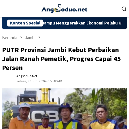
Loncat
ke
konten
 Diharapkan Mampu Menggerakkan Ekonomi Pelaku UMKM
Konten Spesial
Do
Beranda
Jambi
PUTR Provinsi Jambi Kebut Perbaikan
Jalan Ranah Pemetik, Progres Capai 45
Persen
Angsoduo.net
Selasa, 30 Juni 2026 - 15:58 WIB