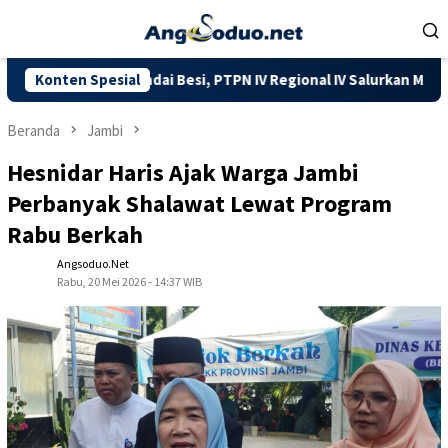
Loncat
ke
konten
MKM Pandai Besi, PTPN IV Regional IV Salurkan Mesin Canggih da
Konten Spesial
Beranda
Jambi
Hesnidar Haris Ajak Warga Jambi
Perbanyak Shalawat Lewat Program
Rabu Berkah
Angsoduo.net
Rabu, 20 Mei 2026 - 14:37 WIB