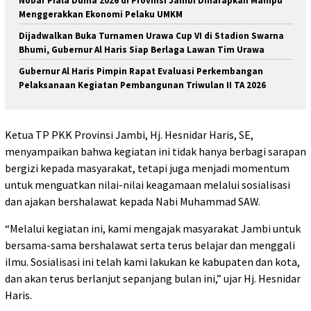
Nobar Piala Dunia 2026 di Provinsi Jambi Diharapkan Mampu
Menggerakkan Ekonomi Pelaku UMKM
Dijadwalkan Buka Turnamen Urawa Cup VI di Stadion Swarna
Bhumi, Gubernur Al Haris Siap Berlaga Lawan Tim Urawa
Gubernur Al Haris Pimpin Rapat Evaluasi Perkembangan
Pelaksanaan Kegiatan Pembangunan Triwulan II TA 2026
Ketua TP PKK Provinsi Jambi, Hj. Hesnidar Haris, SE,
menyampaikan bahwa kegiatan ini tidak hanya berbagi sarapan
bergizi kepada masyarakat, tetapi juga menjadi momentum
untuk menguatkan nilai-nilai keagamaan melalui sosialisasi
dan ajakan bershalawat kepada Nabi Muhammad SAW.
“Melalui kegiatan ini, kami mengajak masyarakat Jambi untuk
bersama-sama bershalawat serta terus belajar dan menggali
ilmu. Sosialisasi ini telah kami lakukan ke kabupaten dan kota,
dan akan terus berlanjut sepanjang bulan ini,” ujar Hj. Hesnidar
Haris.