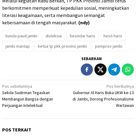
Melalui kegiatan Rabu Berkah, TP PKK Provinsi Jambi terus
berkomitmen memperkuat kepedulian sosial, meningkatkan
literasi keagamaan, serta membangun semangat
kebersamaan di tengah masyarakat.
(ndy)
bunda paud jambi
disleksia
hesnidar haris
hesti haris
jambi mantap
ketua tp pkk provinsi jambi
pemprov jambi
SEBARKAN
Navigasi
Pos sebelumnya
Pos berikutnya
Sekda Sudirman Tegaskan
Gubernur Al Haris Buka UKW ke-13
pos
Membangun Bangsa dengan
di Jambi, Dorong Profesionalisme
Perjuangan Intelektual
Wartawan
POS TERKAIT