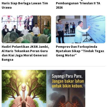
Haris Siap Berlaga Lawan Tim
Pembangunan Triwulan II TA
Urawa
2026
Hadiri Pelantikan JKSN Jambi,
Pemprov Dan Forkopimda
Al Haris Tekankan Peran Guru
Nyatakan Sikap “Tindak Tegas
dan Kiai Jaga Moral Generasi
Geng Motor”
Bangsa