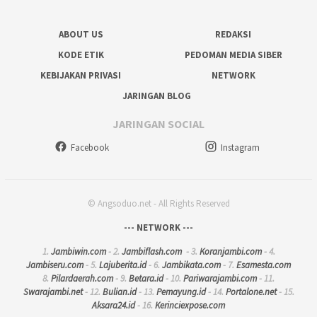
ABOUT US
REDAKSI
KODE ETIK
PEDOMAN MEDIA SIBER
KEBIJAKAN PRIVASI
NETWORK
JARINGAN BLOG
JARINGAN SOCIAL
Facebook
Instagram
© Angsoduo.net - All Rights Reserved
--- NETWORK ---
1.
Jambiwin.com
- 2.
Jambiflash.com
- 3.
Koranjambi.com
- 4.
Jambiseru.com
- 5.
Lajuberita.id
- 6.
Jambikata.com
- 7.
Esamesta.com
8.
Pilardaerah.com
- 9.
Betara.id
- 10.
Pariwarajambi.com
- 11.
Swarajambi.net
- 12.
Bulian.id
- 13.
Pemayung.id
- 14.
Portalone.net
- 15.
Aksara24.id
- 16.
Kerinciexpose.com