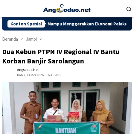
Loncat
ke
konten
mbi Diharapkan Mampu Menggerakkan Ekonomi Pelaku UMKM
Konten Spesial
Beranda
Jambi
Dua Kebun PTPN IV Regional IV Bantu
Korban Banjir Sarolangun
Angsoduo.net
Rabu, 13 Mei 2026 - 16:45 WIB