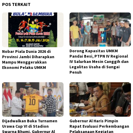
POS TERKAIT
Dorong Kapasitas UMKM
Nobar Piala Dunia 2026 di
Pandai Besi, PTPN IV Regional
Provinsi Jambi Diharapkan
IV Salurkan Mesin Canggih dan
Mampu Menggerakkan
Legalitas Usaha di Sungai
Ekonomi Pelaku UMKM
Penuh
Dijadwalkan Buka Turnamen
Gubernur Al Haris Pimpin
Urawa Cup VI di Stadion
Rapat Evaluasi Perkembangan
Swarna Bhumi, Gubernur Al
Pelaksanaan Kegiatan