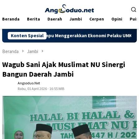
Loncat
ke
konten
Beranda
Berita
Daerah
Jambi
Cerpen
Opini
Puis
arapkan Mampu Menggerakkan Ekonomi Pelaku UMKM
Konten Spesial
Dorong 
Beranda
Jambi
Wagub Sani Ajak Muslimat NU Sinergi
Bangun Daerah Jambi
Angsoduo.net
Rabu, 01 April 2026 - 16:55 WIB