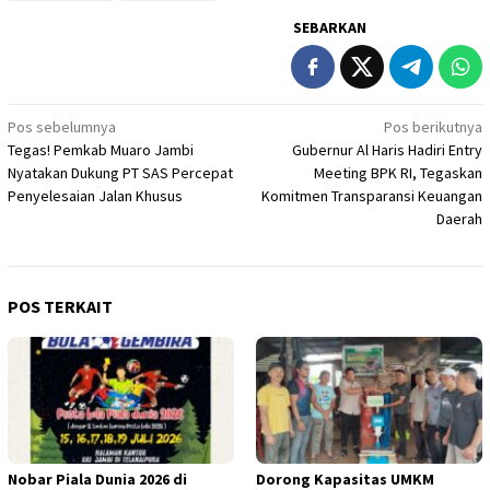
SEBARKAN
Navigasi
Pos sebelumnya
Pos berikutnya
Tegas! Pemkab Muaro Jambi
Gubernur Al Haris Hadiri Entry
pos
Nyatakan Dukung PT SAS Percepat
Meeting BPK RI, Tegaskan
Penyelesaian Jalan Khusus
Komitmen Transparansi Keuangan
Daerah
POS TERKAIT
Nobar Piala Dunia 2026 di
Dorong Kapasitas UMKM