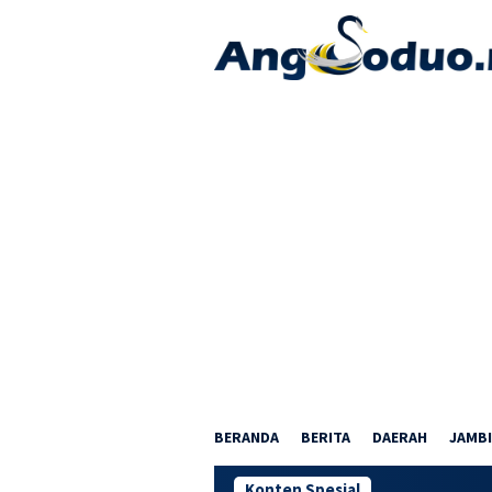
Loncat
ke
konten
BERANDA
BERITA
DAERAH
JAMBI
Konten Spesial
Nobar Piala