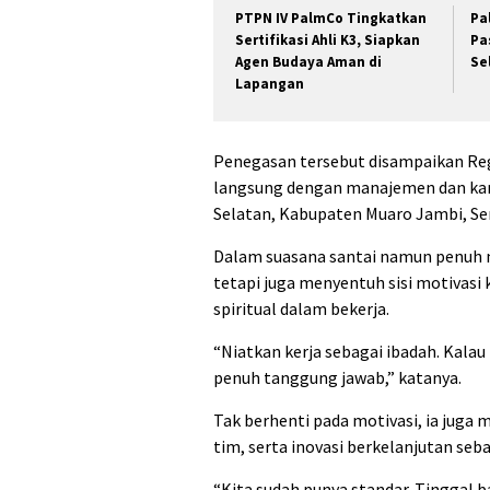
PTPN IV PalmCo Tingkatkan
Pa
Sertifikasi Ahli K3, Siapkan
Pa
Agen Budaya Aman di
Se
Lapangan
Penegasan tersebut disampaikan Reg
langsung dengan manajemen dan kar
Selatan, Kabupaten Muaro Jambi, Sen
Dalam suasana santai namun penuh m
tetapi juga menyentuh sisi motivasi
spiritual dalam bekerja.
“Niatkan kerja sebagai ibadah. Kalau 
penuh tanggung jawab,” katanya.
Tak berhenti pada motivasi, ia juga 
tim, serta inovasi berkelanjutan seb
“Kita sudah punya standar. Tinggal 