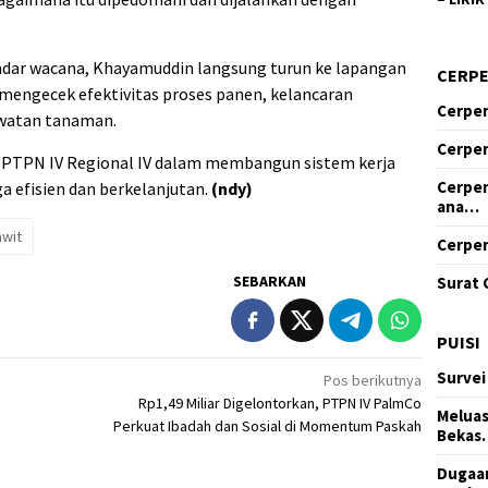
adar wacana, Khayamuddin langsung turun ke lapangan
CERP
a mengecek efektivitas proses panen, kelancaran
Cerpen
awatan tanaman.
Cerpen
 PTPN IV Regional IV dalam membangun sistem kerja
Cerpen
ga efisien dan berkelanjutan.
(ndy)
ana…
awit
Cerpen
SEBARKAN
Surat 
PUISI
Survei
Pos berikutnya
Rp1,49 Miliar Digelontorkan, PTPN IV PalmCo
Meluas
Perkuat Ibadah dan Sosial di Momentum Paskah
Bekas
Dugaan