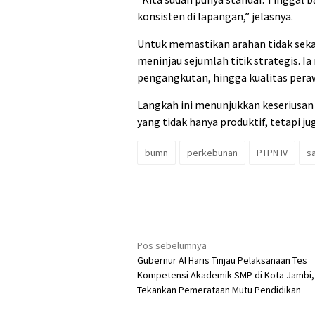
konsisten di lapangan,” jelasnya.
Untuk memastikan arahan tidak sek
meninjau sejumlah titik strategis. I
pengangkutan, hingga kualitas per
Langkah ini menunjukkan keseriusan
yang tidak hanya produktif, tetapi ju
bumn
perkebunan
PTPN IV
s
Navigasi
Pos sebelumnya
Gubernur Al Haris Tinjau Pelaksanaan Tes
pos
Kompetensi Akademik SMP di Kota Jambi,
Tekankan Pemerataan Mutu Pendidikan