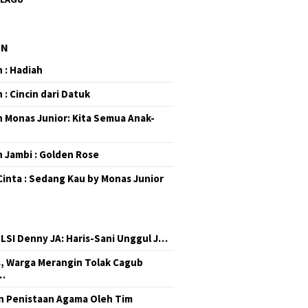
EN
 : Hadiah
 : Cincin dari Datuk
 Monas Junior: Kita Semua Anak-
 Jambi : Golden Rose
Cinta : Sedang Kau by Monas Junior
 LSI Denny JA: Haris-Sani Unggul J…
, Warga Merangin Tolak Cagub
…
 Penistaan Agama Oleh Tim