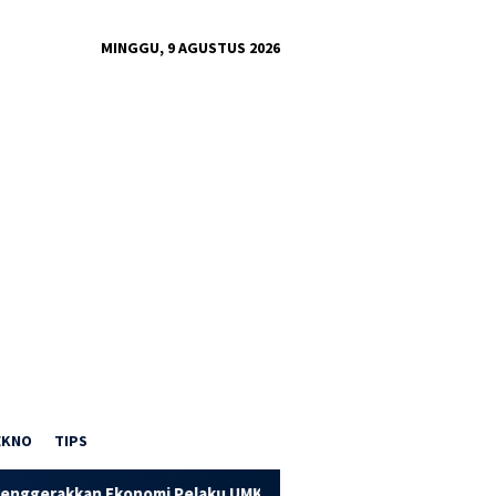
MINGGU, 9 AGUSTUS 2026
EKNO
TIPS
konomi Pelaku UMKM
Dorong Kapasitas UMKM Pandai Besi, 