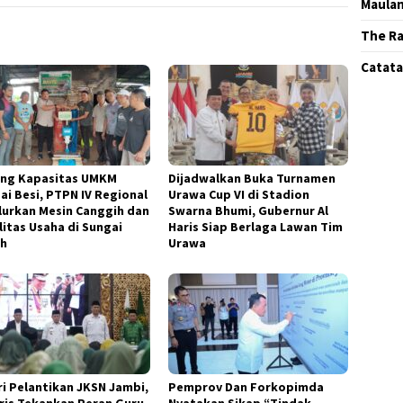
Maula
The Ra
Catatan
ng Kapasitas UMKM
Dijadwalkan Buka Turnamen
ai Besi, PTPN IV Regional
Urawa Cup VI di Stadion
alurkan Mesin Canggih dan
Swarna Bhumi, Gubernur Al
litas Usaha di Sungai
Haris Siap Berlaga Lawan Tim
h
Urawa
ri Pelantikan JKSN Jambi,
Pemprov Dan Forkopimda