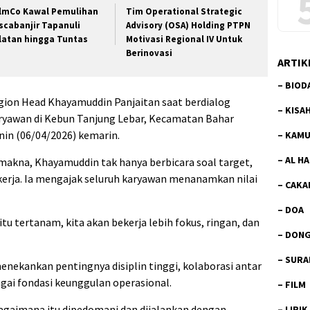
lmCo Kawal Pemulihan
Tim Operational Strategic
scabanjir Tapanuli
Advisory (OSA) Holding PTPN
latan hingga Tuntas
Motivasi Regional IV Untuk
Berinovasi
ARTIK
–
BIOD
ion Head Khayamuddin Panjaitan saat berdialog
–
KISA
yawan di Kebun Tanjung Lebar, Kecamatan Bahar
in (06/04/2026) kemarin.
–
KAMU
–
AL H
akna, Khayamuddin tak hanya berbicara soal target,
 kerja. Ia mengajak seluruh karyawan menanamkan nilai
–
CAKA
–
DOA
itu tertanam, kita akan bekerja lebih fokus, ringan, dan
–
DON
–
SURA
menekankan pentingnya disiplin tinggi, kolaborasi antar
agai fondasi keunggulan operasional.
–
FILM
bagaimana itu dipedomani dan dijalankan dengan
–
LIRIK