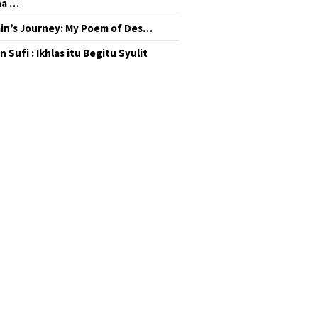
na …
in’s Journey: My Poem of Des…
 Sufi : Ikhlas itu Begitu Syulit