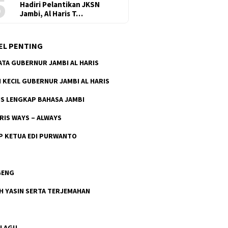
5
Hadiri Pelantikan JKSN
Jambi, Al Haris T…
EL PENTING
ATA GUBERNUR JAMBI AL HARIS
H KECIL GUBERNUR JAMBI AL HARIS
S LENGKAP BAHASA JAMBI
ARIS WAYS – ALWAYS
P KETUA EDI PURWANTO
GENG
H YASIN SERTA TERJEMAHAN
 LAGU