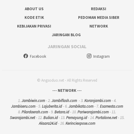
ABOUT US
REDAKSI
KODE ETIK
PEDOMAN MEDIA SIBER
KEBIJAKAN PRIVASI
NETWORK
JARINGAN BLOG
JARINGAN SOCIAL
Facebook
Instagram
© Angsoduo.net - All Rights Reserved
--- NETWORK ---
1.
Jambiwin.com
- 2.
Jambiflash.com
- 3.
Koranjambi.com
- 4.
Jambiseru.com
- 5.
Lajuberita.id
- 6.
Jambikata.com
- 7.
Esamesta.com
8.
Pilardaerah.com
- 9.
Betara.id
- 10.
Pariwarajambi.com
- 11.
Swarajambi.net
- 12.
Bulian.id
- 13.
Pemayung.id
- 14.
Portalone.net
- 15.
Aksara24.id
- 16.
Kerinciexpose.com