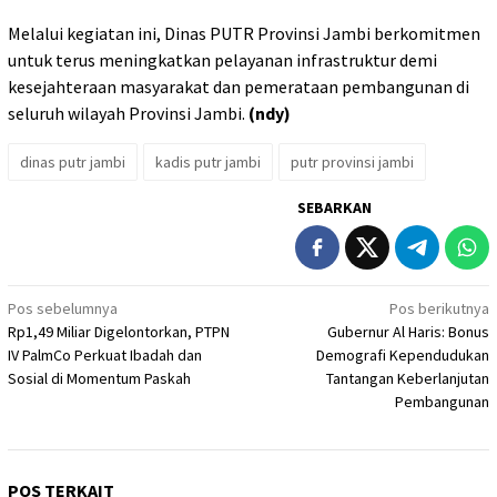
Melalui kegiatan ini, Dinas PUTR Provinsi Jambi berkomitmen
untuk terus meningkatkan pelayanan infrastruktur demi
kesejahteraan masyarakat dan pemerataan pembangunan di
seluruh wilayah Provinsi Jambi.
(ndy)
dinas putr jambi
kadis putr jambi
putr provinsi jambi
SEBARKAN
Navigasi
Pos sebelumnya
Pos berikutnya
Rp1,49 Miliar Digelontorkan, PTPN
Gubernur Al Haris: Bonus
pos
IV PalmCo Perkuat Ibadah dan
Demografi Kependudukan
Sosial di Momentum Paskah
Tantangan Keberlanjutan
Pembangunan
POS TERKAIT