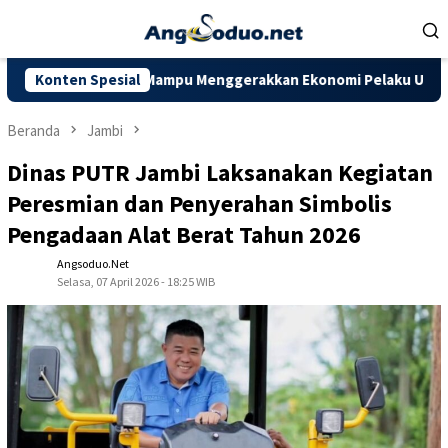
Loncat
ke
konten
 Diharapkan Mampu Menggerakkan Ekonomi Pelaku UMKM
Konten Spesial
Do
Beranda
Jambi
Dinas PUTR Jambi Laksanakan Kegiatan
Peresmian dan Penyerahan Simbolis
Pengadaan Alat Berat Tahun 2026
Angsoduo.net
Selasa, 07 April 2026 - 18:25 WIB