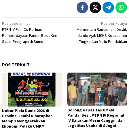
Navigasi
Pos sebelumnya
Pos berikutnya
PTPN IV PalmCo Perluas
Momentum Ramadhan, Disdik
pos
Pemberdayaan Pandai Besi, Kini
Jambi Ajak MKKS Kota Jambi
Sasar Pengrajin di Sumut
Tingkatkan Mutu Pendidikan
POS TERKAIT
Dorong Kapasitas UMKM
Nobar Piala Dunia 2026 di
Pandai Besi, PTPN IV Regional
Provinsi Jambi Diharapkan
IV Salurkan Mesin Canggih dan
Mampu Menggerakkan
Legalitas Usaha di Sungai
Ekonomi Pelaku UMKM