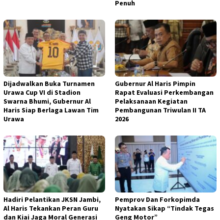
Penuh
Dijadwalkan Buka Turnamen
Gubernur Al Haris Pimpin
Urawa Cup VI di Stadion
Rapat Evaluasi Perkembangan
Swarna Bhumi, Gubernur Al
Pelaksanaan Kegiatan
Haris Siap Berlaga Lawan Tim
Pembangunan Triwulan II TA
Urawa
2026
Hadiri Pelantikan JKSN Jambi,
Pemprov Dan Forkopimda
Al Haris Tekankan Peran Guru
Nyatakan Sikap “Tindak Tegas
dan Kiai Jaga Moral Generasi
Geng Motor”