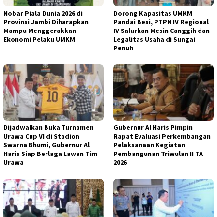
Nobar Piala Dunia 2026 di
Dorong Kapasitas UMKM
Provinsi Jambi Diharapkan
Pandai Besi, PTPN IV Regional
Mampu Menggerakkan
IV Salurkan Mesin Canggih dan
Ekonomi Pelaku UMKM
Legalitas Usaha di Sungai
Penuh
Dijadwalkan Buka Turnamen
Gubernur Al Haris Pimpin
Urawa Cup VI di Stadion
Rapat Evaluasi Perkembangan
Swarna Bhumi, Gubernur Al
Pelaksanaan Kegiatan
Haris Siap Berlaga Lawan Tim
Pembangunan Triwulan II TA
Urawa
2026