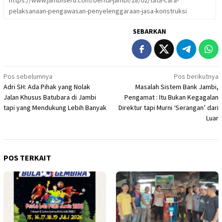
pelaksanaan-pengawasan-penyelenggaraan-jasa-konstruksi
SEBARKAN
Navigasi
Pos sebelumnya
Pos berikutnya
Adri SH: Ada Pihak yang Nolak
Masalah Sistem Bank Jambi,
pos
Jalan Khusus Batubara di Jambi
Pengamat : Itu Bukan Kegagalan
tapi yang Mendukung Lebih Banyak
Direktur tapi Murni ‘Serangan’ dari
Luar
POS TERKAIT