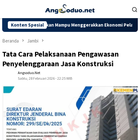
Loncat
ke
konten
 Jambi Diharapkan Mampu Menggerakkan Ekonomi Pelaku UMKM
Konten Spesial
Beranda
Jambi
Tata Cara Pelaksanaan Pengawasan
Penyelenggaraan Jasa Konstruksi
Angsoduo.net
Sabtu, 28 Februari 2026 - 22:25 WIB