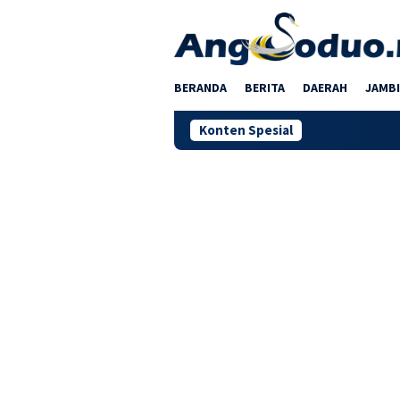
Loncat
ke
konten
BERANDA
BERITA
DAERAH
JAMBI
Konten Spesial
Nobar Piala