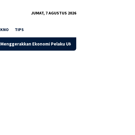
JUMAT, 7 AGUSTUS 2026
EKNO
TIPS
Ekonomi Pelaku UMKM
Dorong Kapasitas UMKM Pandai Besi,