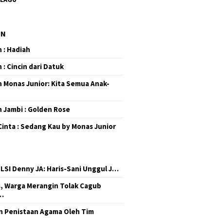
EN
 : Hadiah
 : Cincin dari Datuk
 Monas Junior: Kita Semua Anak-
 Jambi : Golden Rose
Cinta : Sedang Kau by Monas Junior
 LSI Denny JA: Haris-Sani Unggul J…
, Warga Merangin Tolak Cagub
…
 Penistaan Agama Oleh Tim