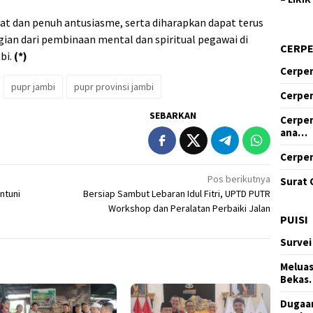
t dan penuh antusiasme, serta diharapkan dapat terus
gian dari pembinaan mental dan spiritual pegawai di
CERP
bi.
(*)
Cerpen
pupr jambi
pupr provinsi jambi
Cerpen
SEBARKAN
Cerpen
ana…
Cerpen
Pos berikutnya
Surat 
ntuni
Bersiap Sambut Lebaran Idul Fitri, UPTD PUTR
Workshop dan Peralatan Perbaiki Jalan
PUISI
Survei
Meluas
Bekas
Dugaan