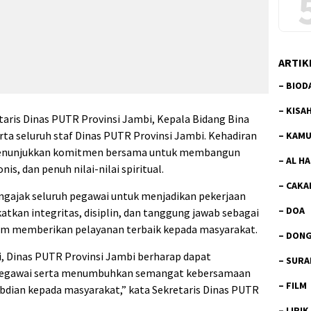
ARTIK
–
BIOD
–
KISA
retaris Dinas PUTR Provinsi Jambi, Kepala Bidang Bina
rta seluruh staf Dinas PUTR Provinsi Jambi. Kehadiran
–
KAMU
 menunjukkan komitmen bersama untuk membangun
–
AL H
is, dan penuh nilai-nilai spiritual.
–
CAKA
ngajak seluruh pegawai untuk menjadikan pekerjaan
–
DOA
atkan integritas, disiplin, dan tanggung jawab sebagai
alam memberikan pelayanan terbaik kepada masyarakat.
–
DON
i, Dinas PUTR Provinsi Jambi berharap dapat
–
SURA
r pegawai serta menumbuhkan semangat kebersamaan
–
FILM
dian kepada masyarakat,” kata Sekretaris Dinas PUTR
–
LIRIK