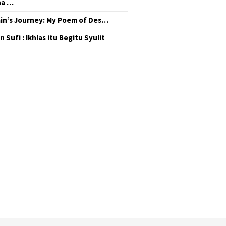
na …
in’s Journey: My Poem of Des…
 Sufi : Ikhlas itu Begitu Syulit