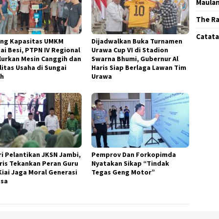
Maula
The Ra
Catatan
ng Kapasitas UMKM
Dijadwalkan Buka Turnamen
ai Besi, PTPN IV Regional
Urawa Cup VI di Stadion
alurkan Mesin Canggih dan
Swarna Bhumi, Gubernur Al
litas Usaha di Sungai
Haris Siap Berlaga Lawan Tim
h
Urawa
ri Pelantikan JKSN Jambi,
Pemprov Dan Forkopimda
aris Tekankan Peran Guru
Nyatakan Sikap “Tindak
Kiai Jaga Moral Generasi
Tegas Geng Motor”
sa