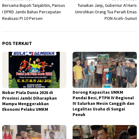
Bersama Bupati Tanjabtim, Pansus
Tunaikan Janji, Gubernur Al Haris
pos
I DPRD Jambi Bahas Percepatan
Umrohkan Orang Tua Peraih Emas
Realisasi PI 10 Persen
PON Aceh–Sumut
POS TERKAIT
Dorong Kapasitas UMKM
Nobar Piala Dunia 2026 di
Pandai Besi, PTPN IV Regional
Provinsi Jambi Diharapkan
IV Salurkan Mesin Canggih dan
Mampu Menggerakkan
Legalitas Usaha di Sungai
Ekonomi Pelaku UMKM
Penuh