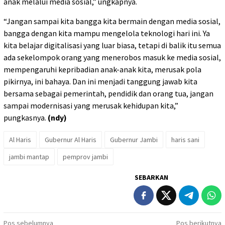
anak melalui media sosial,” ungkapnya.
“Jangan sampai kita bangga kita bermain dengan media sosial,
bangga dengan kita mampu mengelola teknologi hari ini. Ya
kita belajar digitalisasi yang luar biasa, tetapi di balik itu semua
ada sekelompok orang yang menerobos masuk ke media sosial,
mempengaruhi kepribadian anak-anak kita, merusak pola
pikirnya, ini bahaya. Dan ini menjadi tanggung jawab kita
bersama sebagai pemerintah, pendidik dan orang tua, jangan
sampai modernisasi yang merusak kehidupan kita,”
pungkasnya.
(ndy)
Al Haris
Gubernur Al Haris
Gubernur Jambi
haris sani
jambi mantap
pemprov jambi
SEBARKAN
Navigasi
Pos sebelumnya
Pos berikutnya