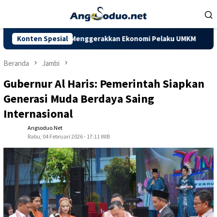
Loncat
ke
konten
pkan Mampu Menggerakkan Ekonomi Pelaku UMKM
Konten Spesial
Dorong Kap
Beranda
Jambi
Gubernur Al Haris: Pemerintah Siapkan
Generasi Muda Berdaya Saing
Internasional
Angsoduo.net
Rabu, 04 Februari 2026 - 17:11 WIB