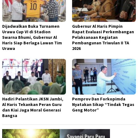
Dijadwalkan Buka Turnamen
Gubernur Al Haris Pimpin
Urawa Cup VI di Stadion
Rapat Evaluasi Perkembangan
Swarna Bhumi, Gubernur Al
Pelaksanaan Kegiatan
Haris Siap Berlaga Lawan Tim
Pembangunan Triwulan II TA
Urawa
2026
Hadiri Pelantikan JKSN Jambi,
Pemprov Dan Forkopimda
Al Haris Tekankan Peran Guru
Nyatakan Sikap “Tindak Tegas
dan Kiai Jaga Moral Generasi
Geng Motor”
Bangsa