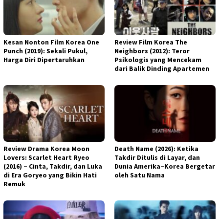
Kesan Nonton Film Korea One
Review Film Korea The
Punch (2019): Sekali Pukul,
Neighbors (2012): Teror
Harga Diri Dipertaruhkan
Psikologis yang Mencekam
dari Balik Dinding Apartemen
Review Drama Korea Moon
Death Name (2026): Ketika
Lovers: Scarlet Heart Ryeo
Takdir Ditulis di Layar, dan
(2016) – Cinta, Takdir, dan Luka
Dunia Amerika–Korea Bergetar
di Era Goryeo yang Bikin Hati
oleh Satu Nama
Remuk