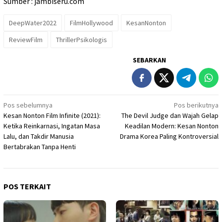
Sumber : jambiseru.com
DeepWater2022
FilmHollywood
KesanNonton
ReviewFilm
ThrillerPsikologis
SEBARKAN
Navigasi
Pos sebelumnya
Pos berikutnya
Kesan Nonton Film Infinite (2021):
The Devil Judge dan Wajah Gelap
pos
Ketika Reinkarnasi, Ingatan Masa
Keadilan Modern: Kesan Nonton
Lalu, dan Takdir Manusia
Drama Korea Paling Kontroversial
Bertabrakan Tanpa Henti
POS TERKAIT