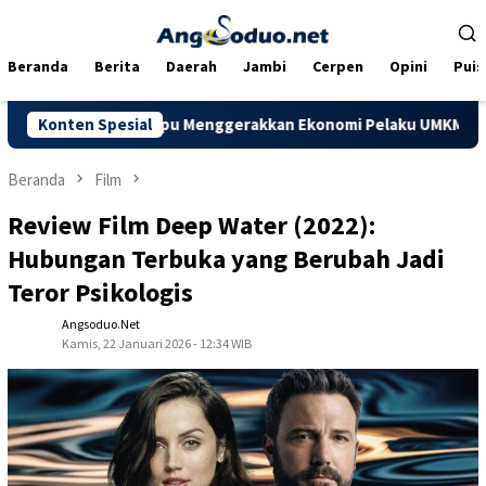
Loncat
ke
konten
Beranda
Berita
Daerah
Jambi
Cerpen
Opini
Puis
apkan Mampu Menggerakkan Ekonomi Pelaku UMKM
Konten Spesial
Dorong K
Beranda
Film
Review Film Deep Water (2022):
Hubungan Terbuka yang Berubah Jadi
Teror Psikologis
Angsoduo.net
Kamis, 22 Januari 2026 - 12:34 WIB