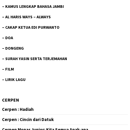
–
KAMUS LENGKAP BAHASA JAMBI
–
AL HARIS WAYS – ALWAYS
–
CAKAP KETUA EDI PURWANTO
–
DOA
–
DONGENG
–
SURAH YASIN SERTA TERJEMAHAN
–
FILM
–
LIRIK LAGU
CERPEN
Cerpen : Hadiah
Cerpen : Cincin dari Datuk
Cerpen Monas Junior: Kita Semua Anak-ana…