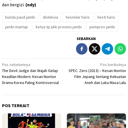
dan bergizi.
(ndy)
bunda paud jambi
disleksia
hesnidar haris
hesti haris
jambi mantap
ketua tp pkk provinsi jambi
pemprov jambi
SEBARKAN
Navigasi
Pos sebelumnya
Pos berikutnya
The Devil Judge dan Wajah Gelap
SPEC: Zero (2013) – Kesan Nonton
pos
Keadilan Modern: Kesan Nonton
Film Jepang tentang Kekuatan
Drama Korea Paling Kontroversial
Aneh dan Luka Masa Lalu
POS TERKAIT