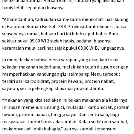
pelaksanaan Jumat Berkah kali ini, sarapan yang disediakan
habis lebih cepat dari biasanya.
“Alhamdulillah, tadi sudah sama-sama menikmati nasi kuning
di Halaman Rumah Berkah PKK Provinsi Jambi. Seperti biasa
suasananya ramai, bahkan hari ini lebih cepat habis. Baru
sekitar pukul 09.00 WIB sudah habis, padahal biasanya
keramaian mulai terlihat sejak pukul 08.00 WIB,” ungkapnya.
Ia menjelaskan bahwa menu sarapan yang disajikan tidak
sekadar makanan sederhana, melainkan telah disusun dengan
memperhatikan kandungan gizi seimbang. Menu tersebut
terdiri dari karbohidrat, protein hewani, protein nabati,
sayuran, serta pelengkap khas masyarakat Jambi.
“Makanan yang kita sediakan ini bukan makanan ala kadarnya.
Ini sudah memenuhi unsur gizi, mulai dari karbohidrat, protein
hewani, protein nabati, hingga sayur. Dan tentu saja, bagi
masyarakat Jambi harus ada sambal. Kalau sudah ada sambal,
makannya jadi lebih bahagia,” ujarnya sambil tersenyum.