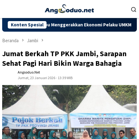
Loncat
ke
konten
apkan Mampu Menggerakkan Ekonomi Pelaku UMKM
Konten Spesial
Dorong K
Beranda
Jambi
Jumat Berkah TP PKK Jambi, Sarapan
Sehat Pagi Hari Bikin Warga Bahagia
Angsoduo.net
Jumat, 23 Januari 2026 - 13:39 WIB