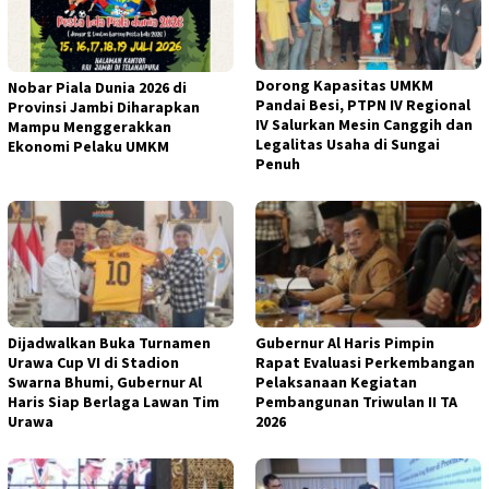
Dorong Kapasitas UMKM
Nobar Piala Dunia 2026 di
Pandai Besi, PTPN IV Regional
Provinsi Jambi Diharapkan
IV Salurkan Mesin Canggih dan
Mampu Menggerakkan
Legalitas Usaha di Sungai
Ekonomi Pelaku UMKM
Penuh
Dijadwalkan Buka Turnamen
Gubernur Al Haris Pimpin
Urawa Cup VI di Stadion
Rapat Evaluasi Perkembangan
Swarna Bhumi, Gubernur Al
Pelaksanaan Kegiatan
Haris Siap Berlaga Lawan Tim
Pembangunan Triwulan II TA
Urawa
2026