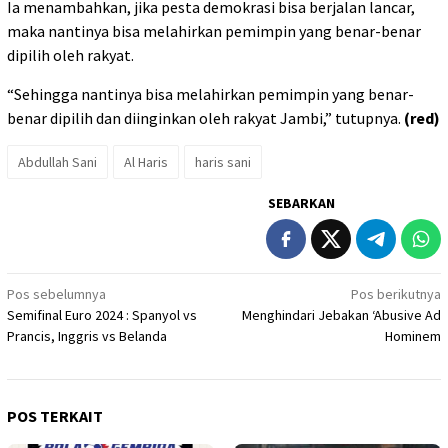
Ia menambahkan, jika pesta demokrasi bisa berjalan lancar,
maka nantinya bisa melahirkan pemimpin yang benar-benar
dipilih oleh rakyat.
“Sehingga nantinya bisa melahirkan pemimpin yang benar-
benar dipilih dan diinginkan oleh rakyat Jambi,” tutupnya.
(red)
Abdullah Sani
Al Haris
haris sani
SEBARKAN
Navigasi
Pos sebelumnya
Pos berikutnya
Semifinal Euro 2024 : Spanyol vs
Menghindari Jebakan ‘Abusive Ad
pos
Prancis, Inggris vs Belanda
Hominem
POS TERKAIT