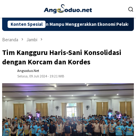
Loncat
ke
konten
ambi Diharapkan Mampu Menggerakkan Ekonomi Pelaku UMKM
Konten Spesial
Beranda
Jambi
Tim Kangguru Haris-Sani Konsolidasi
dengan Korcam dan Kordes
Angsoduo.net
Selasa, 09 Juli 2024 - 19:21 WIB