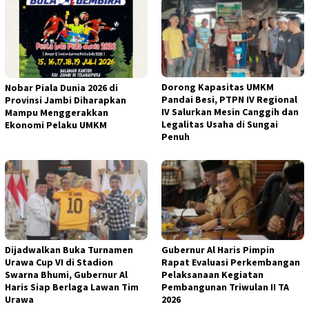
Dorong Kapasitas UMKM
Nobar Piala Dunia 2026 di
Pandai Besi, PTPN IV Regional
Provinsi Jambi Diharapkan
IV Salurkan Mesin Canggih dan
Mampu Menggerakkan
Legalitas Usaha di Sungai
Ekonomi Pelaku UMKM
Penuh
Dijadwalkan Buka Turnamen
Gubernur Al Haris Pimpin
Urawa Cup VI di Stadion
Rapat Evaluasi Perkembangan
Swarna Bhumi, Gubernur Al
Pelaksanaan Kegiatan
Haris Siap Berlaga Lawan Tim
Pembangunan Triwulan II TA
Urawa
2026