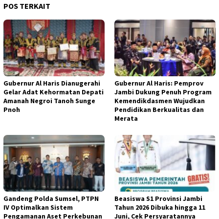
POS TERKAIT
Gubernur Al Haris Dianugerahi
Gubernur Al Haris: Pemprov
Gelar Adat Kehormatan Depati
Jambi Dukung Penuh Program
Amanah Negroi Tanoh Sunge
Kemendikdasmen Wujudkan
Pnoh
Pendidikan Berkualitas dan
Merata
Gandeng Polda Sumsel, PTPN
Beasiswa S1 Provinsi Jambi
IV Optimalkan Sistem
Tahun 2026 Dibuka hingga 11
Pengamanan Aset Perkebunan
Juni, Cek Persyaratannya