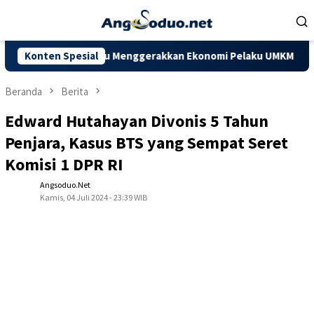
Loncat
ke
konten
apkan Mampu Menggerakkan Ekonomi Pelaku UMKM
Konten Spesial
Dorong Ka
Beranda
Berita
Edward Hutahayan Divonis 5 Tahun
Penjara, Kasus BTS yang Sempat Seret
Komisi 1 DPR RI
Angsoduo.net
Kamis, 04 Juli 2024 - 23:39 WIB