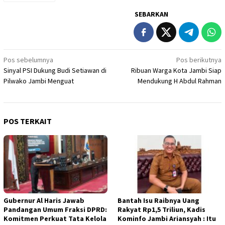
SEBARKAN
Navigasi
Pos sebelumnya
Pos berikutnya
Sinyal PSI Dukung Budi Setiawan di
Ribuan Warga Kota Jambi Siap
pos
Pilwako Jambi Menguat
Mendukung H Abdul Rahman
POS TERKAIT
Gubernur Al Haris Jawab
Bantah Isu Raibnya Uang
Pandangan Umum Fraksi DPRD:
Rakyat Rp1,5 Triliun, Kadis
Komitmen Perkuat Tata Kelola
Kominfo Jambi Ariansyah : Itu