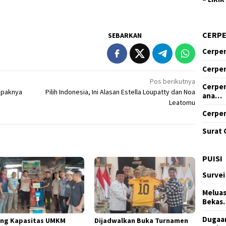
CERP
SEBARKAN
Cerpen
Cerpen
Pos berikutnya
Cerpen
ampaknya
Pilih Indonesia, Ini Alasan Estella Loupatty dan Noa
ana…
Leatomu
Cerpen
Surat 
PUISI
Survei
Meluas
Bekas
Dugaan
ng Kapasitas UMKM
Dijadwalkan Buka Turnamen