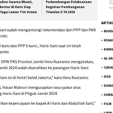
adion Swarna Bhumi,
Perkembangan Pelaksanaan
bernur Al Haris Siap
Kegiatan Pembangunan
rlaga Lawan Tim Urawa
Triwulan II TA 2026
ARTIK
-Sani sudah mengantongi rekomendasi dari PPP dan PAN
–
BIOD
ambi.
–
KISA
ursi dan PPP 5 kursi , Haris-Sani saat ini telah
–
KAMU
Jambi.
–
AL H
ua DPW PKS Provinsi Jambi Heru Kustanto mengatakan,
–
CAKA
ambi 2024 sudah diserahkan ke pasangan Haris-Sani.
–
DOA
am ini di Hotel Sahid Jakarta,” kata Heru Kustanto.
–
DON
ni, Hasan Mabruri mengucapkan rasa syukur atas
Haris-Sani di Pilgub Jambi 2024.
–
SURA
an kepercayaan ke bapak Al Haris dan Abdulllah Sani,”
–
FILM
–
LIRIK