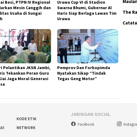
Maula
ai Besi, PTPN IV Regional
Urawa Cup VI di Stadion
alurkan Mesin Canggih dan
Swarna Bhumi, Gubernur Al
The Ra
litas Usaha di Sungai
Haris Siap Berlaga Lawan Tim
h
Urawa
Catatan
ri Pelantikan JKSN Jambi,
Pemprov Dan Forkopimda
aris Tekankan Peran Guru
Nyatakan Sikap “Tindak
Kiai Jaga Moral Generasi
Tegas Geng Motor”
sa
JARINGAN SOCIAL
KODE ETIK
Facebook
Instagr
ASI
NETWORK