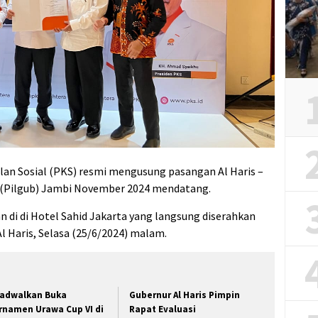
ilan Sosial (PKS) resmi mengusung pasangan Al Haris –
r (Pilgub) Jambi November 2024 mendatang.
n di di Hotel Sahid Jakarta yang langsung diserahkan
l Haris, Selasa (25/6/2024) malam.
jadwalkan Buka
Gubernur Al Haris Pimpin
rnamen Urawa Cup VI di
Rapat Evaluasi