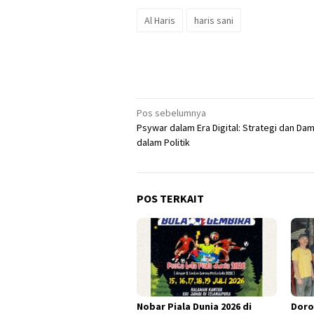
Al Haris
haris sani
Navigasi
Pos sebelumnya
Psywar dalam Era Digital: Strategi dan D
pos
dalam Politik
POS TERKAIT
Nobar Piala Dunia 2026 di
Doro