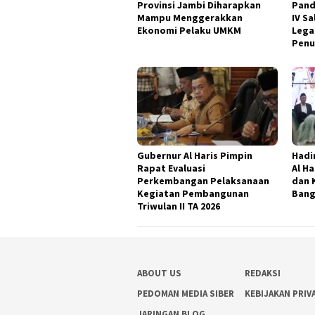
Provinsi Jambi Diharapkan
Pand
Mampu Menggerakkan
IV S
Ekonomi Pelaku UMKM
Lega
Penu
Gubernur Al Haris Pimpin
Hadi
Rapat Evaluasi
Al H
Perkembangan Pelaksanaan
dan 
Kegiatan Pembangunan
Bang
Triwulan II TA 2026
ABOUT US
REDAKSI
PEDOMAN MEDIA SIBER
KEBIJAKAN PRIV
JARINGAN BLOG