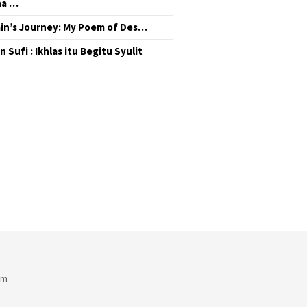
na …
in’s Journey: My Poem of Des…
 Sufi : Ikhlas itu Begitu Syulit
am