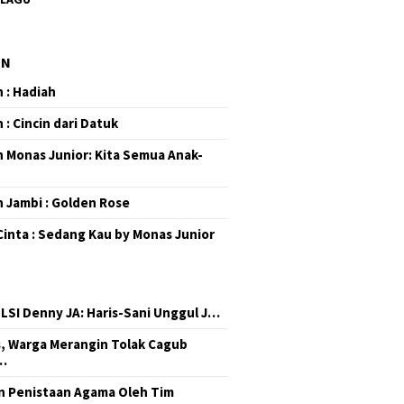
EN
 : Hadiah
 : Cincin dari Datuk
 Monas Junior: Kita Semua Anak-
 Jambi : Golden Rose
Cinta : Sedang Kau by Monas Junior
 LSI Denny JA: Haris-Sani Unggul J…
, Warga Merangin Tolak Cagub
…
 Penistaan Agama Oleh Tim