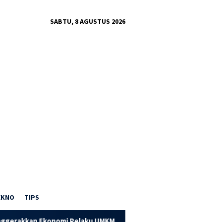
SABTU, 8 AGUSTUS 2026
EKNO
TIPS
nomi Pelaku UMKM
Dorong Kapasitas UMKM Pandai Besi, PT