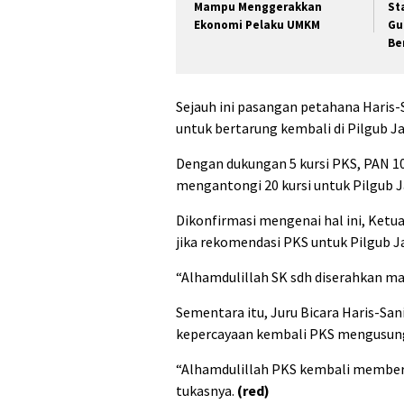
Mampu Menggerakkan
St
Ekonomi Pelaku UMKM
Gu
Be
Sejauh ini pasangan petahana Haris
untuk bertarung kembali di Pilgub J
Dengan dukungan 5 kursi PKS, PAN 10 k
mengantongi 20 kursi untuk Pilgub 
Dikonfirmasi mengenai hal ini, Ket
jika rekomendasi PKS untuk Pilgub J
“Alhamdulillah SK sdh diserahkan mal
Sementara itu, Juru Bicara Haris-Sa
kepercayaan kembali PKS mengusung 
“Alhamdulillah PKS kembali memberik
tukasnya.
(red)