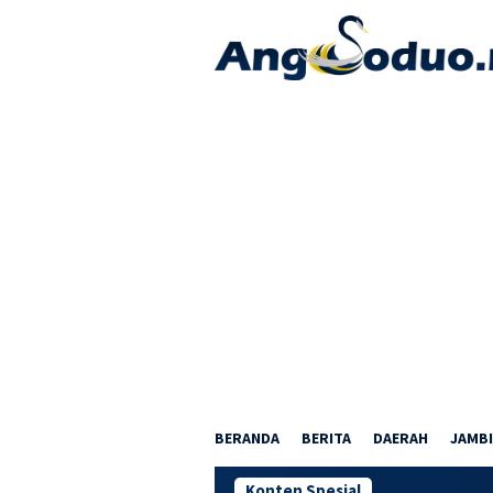
Loncat
ke
konten
BERANDA
BERITA
DAERAH
JAMBI
Konten Spesial
Nobar Piala Du