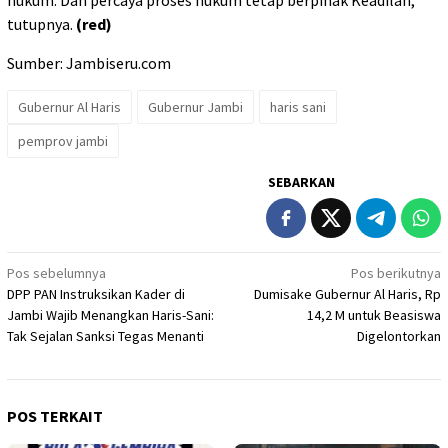
hukum. Dan percaya proses hukum tetap berpihak Keadilan,”
tutupnya.
(red)
Sumber: Jambiseru.com
Gubernur Al Haris
Gubernur Jambi
haris sani
pemprov jambi
SEBARKAN
Navigasi
Pos sebelumnya
Pos berikutnya
DPP PAN Instruksikan Kader di
Dumisake Gubernur Al Haris, Rp
pos
Jambi Wajib Menangkan Haris-Sani:
14,2 M untuk Beasiswa
Tak Sejalan Sanksi Tegas Menanti
Digelontorkan
POS TERKAIT