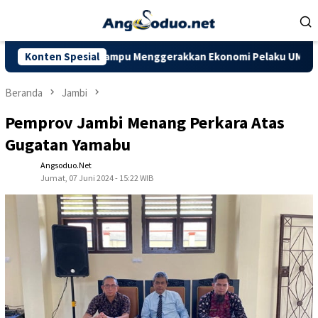
Loncat
ke
konten
iharapkan Mampu Menggerakkan Ekonomi Pelaku UMKM
Konten Spesial
Doro
Beranda
Jambi
Pemprov Jambi Menang Perkara Atas
Gugatan Yamabu
Angsoduo.net
Jumat, 07 Juni 2024 - 15:22 WIB