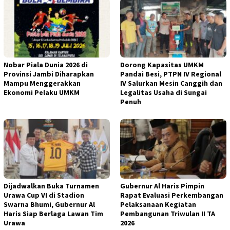
Nobar Piala Dunia 2026 di
Dorong Kapasitas UMKM
Provinsi Jambi Diharapkan
Pandai Besi, PTPN IV Regional
Mampu Menggerakkan
IV Salurkan Mesin Canggih dan
Ekonomi Pelaku UMKM
Legalitas Usaha di Sungai
Penuh
Dijadwalkan Buka Turnamen
Gubernur Al Haris Pimpin
Urawa Cup VI di Stadion
Rapat Evaluasi Perkembangan
Swarna Bhumi, Gubernur Al
Pelaksanaan Kegiatan
Haris Siap Berlaga Lawan Tim
Pembangunan Triwulan II TA
Urawa
2026