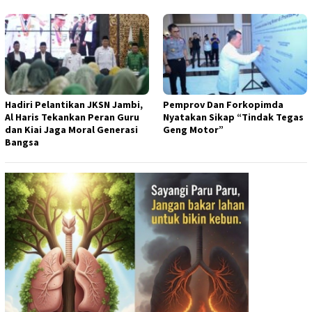
Hadiri Pelantikan JKSN Jambi,
Pemprov Dan Forkopimda
Al Haris Tekankan Peran Guru
Nyatakan Sikap “Tindak Tegas
dan Kiai Jaga Moral Generasi
Geng Motor”
Bangsa