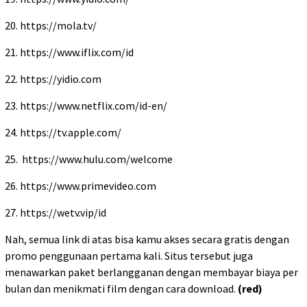
20. https://mola.tv/
21. https://www.iflix.com/id
22. https://yidio.com
23. https://www.netflix.com/id-en/
24. https://tv.apple.com/
25. https://www.hulu.com/welcome
26. https://www.primevideo.com
27. https://wetv.vip/id
Nah, semua link di atas bisa kamu akses secara gratis dengan
promo penggunaan pertama kali. Situs tersebut juga
menawarkan paket berlangganan dengan membayar biaya per
bulan dan menikmati film dengan cara download.
(red)