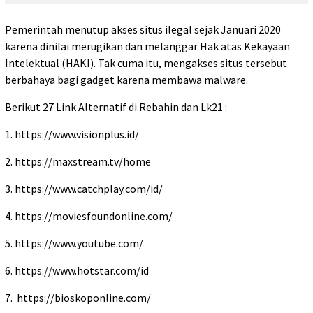
Pemerintah menutup akses situs ilegal sejak Januari 2020
karena dinilai merugikan dan melanggar Hak atas Kekayaan
Intelektual (HAKI). Tak cuma itu, mengakses situs tersebut
berbahaya bagi gadget karena membawa malware.
Berikut 27 Link Alternatif di Rebahin dan Lk21 :
1. https://www.visionplus.id/
2. https://maxstream.tv/home
3. https://www.catchplay.com/id/
4. https://moviesfoundonline.com/
5. https://www.youtube.com/
6. https://www.hotstar.com/id
7. https://bioskoponline.com/