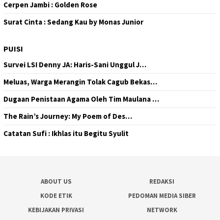
Cerpen Jambi : Golden Rose
Surat Cinta : Sedang Kau by Monas Junior
PUISI
Survei LSI Denny JA: Haris-Sani Unggul J…
Meluas, Warga Merangin Tolak Cagub Bekas…
Dugaan Penistaan Agama Oleh Tim Maulana …
The Rain’s Journey: My Poem of Des…
Catatan Sufi : Ikhlas itu Begitu Syulit
ABOUT US
REDAKSI
KODE ETIK
PEDOMAN MEDIA SIBER
KEBIJAKAN PRIVASI
NETWORK