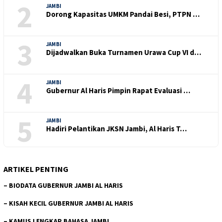
2
JAMBI
Dorong Kapasitas UMKM Pandai Besi, PTPN …
3
JAMBI
Dijadwalkan Buka Turnamen Urawa Cup VI d…
4
JAMBI
Gubernur Al Haris Pimpin Rapat Evaluasi …
5
JAMBI
Hadiri Pelantikan JKSN Jambi, Al Haris T…
ARTIKEL PENTING
–
BIODATA GUBERNUR JAMBI AL HARIS
–
KISAH KECIL GUBERNUR JAMBI AL HARIS
–
KAMUS LENGKAP BAHASA JAMBI