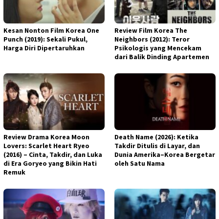
Kesan Nonton Film Korea One
Review Film Korea The
Punch (2019): Sekali Pukul,
Neighbors (2012): Teror
Harga Diri Dipertaruhkan
Psikologis yang Mencekam
dari Balik Dinding Apartemen
Review Drama Korea Moon
Death Name (2026): Ketika
Lovers: Scarlet Heart Ryeo
Takdir Ditulis di Layar, dan
(2016) – Cinta, Takdir, dan Luka
Dunia Amerika–Korea Bergetar
di Era Goryeo yang Bikin Hati
oleh Satu Nama
Remuk