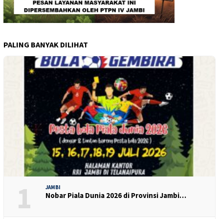
PALING BANYAK DILIHAT
1
JAMBI
Nobar Piala Dunia 2026 di Provinsi Jambi…