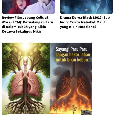
Review Film Jepang Cells at
Drama Korea Black (2017) Sub
Work (2024): Petualangan Seru
Indo: Cerita Malaikat Maut
di Dalam Tubuh yang Bikin
yang Bikin Emosional
Ketawa Sekaligus Mikir