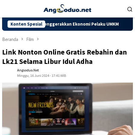
Loncat
ke
konten
kan Mampu Menggerakkan Ekonomi Pelaku UMKM
Konten Spesial
Dorong Kapa
Beranda
Film
Link Nonton Online Gratis Rebahin dan
Lk21 Selama Libur Idul Adha
Angsoduo.net
Minggu, 16 Juni 2024 - 17:41 WIB