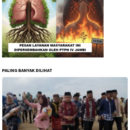
PALING BANYAK DILIHAT