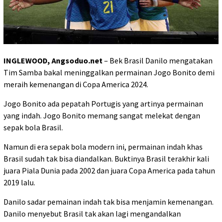
INGLEWOOD, Angsoduo.net
– Bek Brasil Danilo mengatakan
Tim Samba bakal meninggalkan permainan Jogo Bonito demi
meraih kemenangan di Copa America 2024.
Jogo Bonito ada pepatah Portugis yang artinya permainan
yang indah. Jogo Bonito memang sangat melekat dengan
sepak bola Brasil.
Namun di era sepak bola modern ini, permainan indah khas
Brasil sudah tak bisa diandalkan. Buktinya Brasil terakhir kali
juara Piala Dunia pada 2002 dan juara Copa America pada tahun
2019 lalu.
Danilo sadar pemainan indah tak bisa menjamin kemenangan.
Danilo menyebut Brasil tak akan lagi mengandalkan