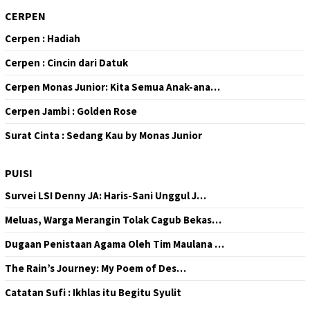
CERPEN
Cerpen : Hadiah
Cerpen : Cincin dari Datuk
Cerpen Monas Junior: Kita Semua Anak-ana…
Cerpen Jambi : Golden Rose
Surat Cinta : Sedang Kau by Monas Junior
PUISI
Survei LSI Denny JA: Haris-Sani Unggul J…
Meluas, Warga Merangin Tolak Cagub Bekas…
Dugaan Penistaan Agama Oleh Tim Maulana …
The Rain’s Journey: My Poem of Des…
Catatan Sufi : Ikhlas itu Begitu Syulit