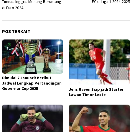
Timnas Inggris Menang Beruntung
FC di Liga 1 2024-2025
di Euro 2024
POS TERKAIT
Dimulai 7 Januari! Berikut
Jadwal Lengkap Pertandingan
Gubernur Cup 2025
Jens Raven Siap jadi Starter
Lawan Timor Leste