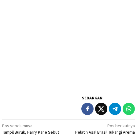
SEBARKAN
Navigasi
Pos sebelumnya
Pos berikutnya
Tampil Buruk, Harry Kane Sebut
Pelatih Asal Brasil Tukangi Arema
pos