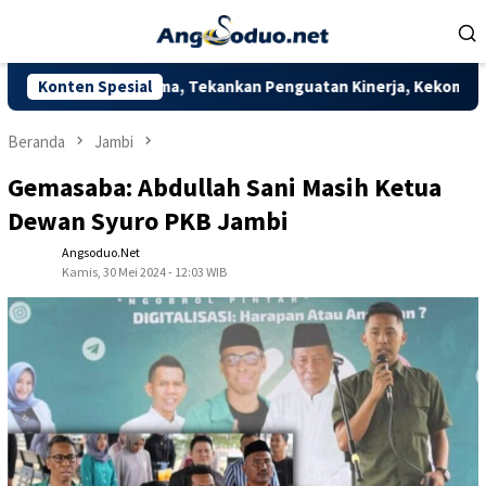
Loncat
ke
konten
nggi Pratama, Tekankan Penguatan Kinerja, Kekompakan Tim, dan 
Konten Spesial
Beranda
Jambi
Gemasaba: Abdullah Sani Masih Ketua
Dewan Syuro PKB Jambi
Angsoduo.net
Kamis, 30 Mei 2024 - 12:03 WIB