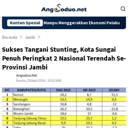
Loncat
ke
konten
mbi Diharapkan Mampu Menggerakkan Ekonomi Pelaku UMKM
Konten Spesial
Beranda
Jambi
Sukses Tangani Stunting, Kota Sungai
Penuh Peringkat 2 Nasional Terendah Se-
Provinsi Jambi
Angsoduo.net
Kamis, 25 April 2024 - 20:23 WIB