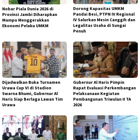
Dorong Kapasitas UMKM
Nobar Piala Dunia 2026 di
Pandai Besi, PTPN IV Regional
Provinsi Jambi Diharapkan
IV Salurkan Mesin Canggih dan
Mampu Menggerakkan
Legalitas Usaha di Sungai
Ekonomi Pelaku UMKM
Penuh
Dijadwalkan Buka Turnamen
Gubernur Al Haris Pimpin
Urawa Cup VI di Stadion
Rapat Evaluasi Perkembangan
Swarna Bhumi, Gubernur Al
Pelaksanaan Kegiatan
Haris Siap Berlaga Lawan Tim
Pembangunan Triwulan II TA
Urawa
2026