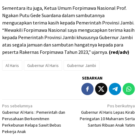
Sementara itu juga, Ketua Umum Forpimawa Nasional Prof.
Ngakan Putu Gede Suardana dalam sambutannya
mengucapkan terima kasih kepada Pemerintah Provinsi Jambi.
“Mewakili Forpimawa Nasional saya mengucapkan terima kasih
kepada Pemerintah Provinsi Jambi khususnya Gubernur Jambi
atas segala jamuan dan sambutan hangatnya kepada para
peserta Rakernas Forpimawa Tahun 2023,” ujarnya.
(red/adv)
Al Haris
Gubernur Al Haris
Gubernur Jambi
SEBARKAN
Navigasi
Pos sebelumnya
Pos berikutnya
Gubernur Al Haris : Pemerintah dan
Gubernur Al Haris Lepas Kirab
pos
Perusahaan Berkomitmen
Peringatan 10 Muharram Serta
Perkebunan Kelapa Sawit Bebas
Santuni Ribuan Anak Yatim
Pekerja Anak