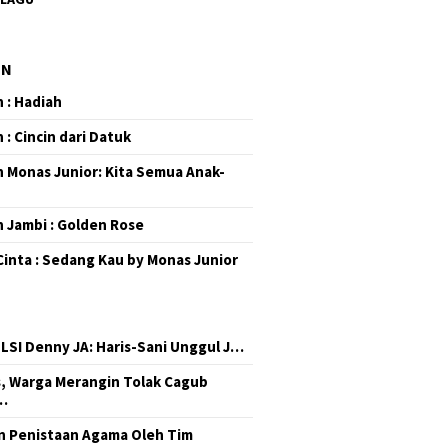
EN
 : Hadiah
 : Cincin dari Datuk
 Monas Junior: Kita Semua Anak-
 Jambi : Golden Rose
Cinta : Sedang Kau by Monas Junior
 LSI Denny JA: Haris-Sani Unggul J…
, Warga Merangin Tolak Cagub
…
 Penistaan Agama Oleh Tim