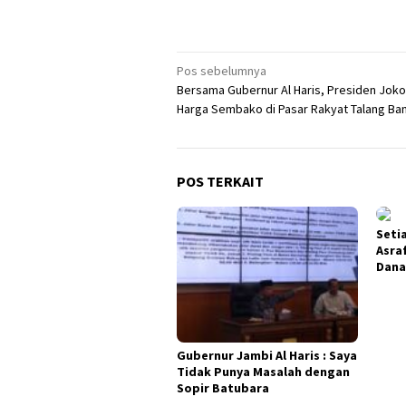
Navigasi
Pos sebelumnya
Bersama Gubernur Al Haris, Presiden Joko
pos
Harga Sembako di Pasar Rakyat Talang Ban
POS TERKAIT
Seti
Asra
Dana
Gubernur Jambi Al Haris : Saya
Tidak Punya Masalah dengan
Sopir Batubara