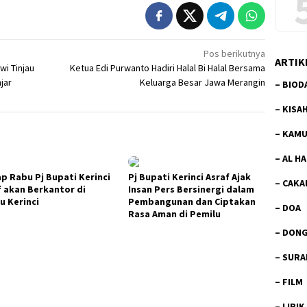
Pos berikutnya
ARTIK
wi Tinjau
Ketua Edi Purwanto Hadiri Halal Bi Halal Bersama
jar
Keluarga Besar Jawa Merangin
–
BIOD
–
KISA
–
KAMU
–
AL H
ap Rabu Pj Bupati Kerinci
Pj Bupati Kerinci Asraf Ajak
–
CAKA
f akan Berkantor di
Insan Pers Bersinergi dalam
u Kerinci
Pembangunan dan Ciptakan
–
DOA
Rasa Aman di Pemilu
–
DON
–
SURA
–
FILM
–
LIRIK