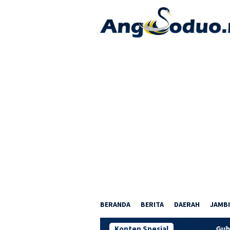
Loncat
ke
konten
BERANDA
BERITA
DAERAH
JAMBI
Konten Spesial
Gubernur Al Har