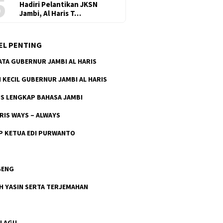
5
Hadiri Pelantikan JKSN
Jambi, Al Haris T…
EL PENTING
ATA GUBERNUR JAMBI AL HARIS
H KECIL GUBERNUR JAMBI AL HARIS
S LENGKAP BAHASA JAMBI
ARIS WAYS – ALWAYS
P KETUA EDI PURWANTO
GENG
H YASIN SERTA TERJEMAHAN
 LAGU