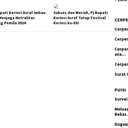
upati Kerinci Asraf Imbau
Sukses dan Meriah, Pj Bupati
Menjaga Netralitas
Kerinci Asraf Tutup Festival
CERP
ng Pemilu 2024
Kerinci ke-XXI
Cerpen
Cerpen
Cerpen
ana…
Cerpen
Surat 
PUISI
Survei
Meluas
Bekas
Dugaan