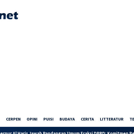
CERPEN
OPINI
PUISI
BUDAYA
CERITA
LITTERATUR
T
is Jawab Pandangan Umum Fraksi DPRD: Komitmen Perkuat Tata K