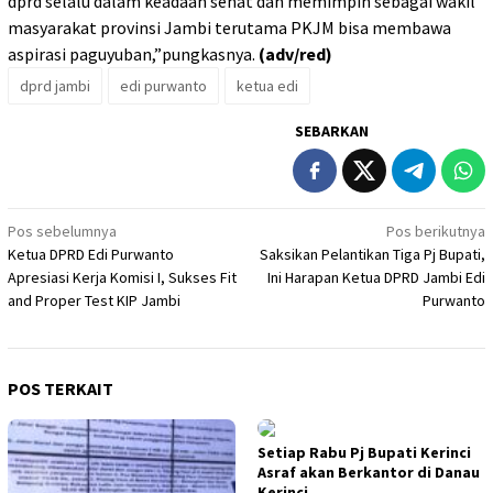
dprd selalu dalam keadaan sehat dan memimpin sebagai wakil
masyarakat provinsi Jambi terutama PKJM bisa membawa
aspirasi paguyuban,”pungkasnya.
(adv/red)
dprd jambi
edi purwanto
ketua edi
SEBARKAN
Navigasi
Pos sebelumnya
Pos berikutnya
Ketua DPRD Edi Purwanto
Saksikan Pelantikan Tiga Pj Bupati,
pos
Apresiasi Kerja Komisi I, Sukses Fit
Ini Harapan Ketua DPRD Jambi Edi
and Proper Test KIP Jambi
Purwanto
POS TERKAIT
Setiap Rabu Pj Bupati Kerinci
Asraf akan Berkantor di Danau
Kerinci