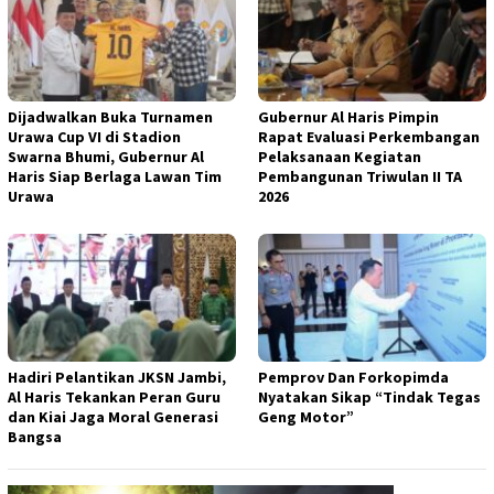
Dijadwalkan Buka Turnamen
Gubernur Al Haris Pimpin
Urawa Cup VI di Stadion
Rapat Evaluasi Perkembangan
Swarna Bhumi, Gubernur Al
Pelaksanaan Kegiatan
Haris Siap Berlaga Lawan Tim
Pembangunan Triwulan II TA
Urawa
2026
Hadiri Pelantikan JKSN Jambi,
Pemprov Dan Forkopimda
Al Haris Tekankan Peran Guru
Nyatakan Sikap “Tindak Tegas
dan Kiai Jaga Moral Generasi
Geng Motor”
Bangsa