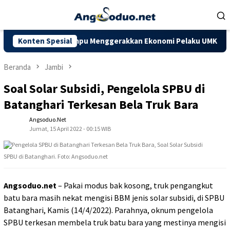
Loncat
ke
konten
iharapkan Mampu Menggerakkan Ekonomi Pelaku UMKM
Konten Spesial
Doro
Beranda
Jambi
Soal Solar Subsidi, Pengelola SPBU di
Batanghari Terkesan Bela Truk Bara
Angsoduo.net
Jumat, 15 April 2022 - 00:15 WIB
SPBU di Batanghari. Foto: Angsoduo.net
Angsoduo.net
– Pakai modus bak kosong, truk pengangkut
batu bara masih nekat mengisi BBM jenis solar subsidi, di SPBU
Batanghari, Kamis (14/4/2022). Parahnya, oknum pengelola
SPBU terkesan membela truk batu bara yang mestinya mengisi