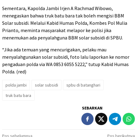
Sementara, Kapolda Jambi Irjen A Rachmad Wibowo,
menegaskan bahwa truk batu bara tak boleh mengisi BBM
Solar subsidi. Melalui Kabid Humas Polda, Kombes Pol Mulia
Prianto, meminta masyarakat melapor ke polisi jika
menemukan ada penyalahguna BBM solar subsidi di SPBU.
“Jika ada temuan yang mencurigakan, pelaku mau
menyalahgunakan solar subsidi, foto lalu laporkan ke nomor
pengaduan polda via WA 0853 6055 5222,” tutup Kabid Humas
Polda. (red)
polda jambi
solar subsidi
spbu di batanghari
truk batu bara
SEBARKAN
Navigasi
Pos sebelumnya
Pos berikutnya